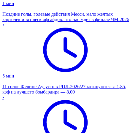
1
мин
Поздние голы, голевые действия Месси, мало желтых
карточек и всплеск офсайдов: что нас ждет в финале ЧМ-2026
•
5
мин
11 голов Фелипе Аугусто в РПЛ-2026/27 котируются за 1,85,
кэф на лучшего бомбардира — 8,00
•