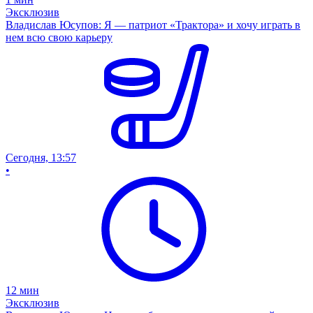
Эксклюзив
Владислав Юсупов: Я — патриот «Трактора» и хочу играть в
нем всю свою карьеру
Сегодня, 13:57
•
12
мин
Эксклюзив