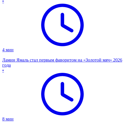
•
4
мин
Ламин Ямаль стал первым фаворитом на «Золотой мяч» 2026
года
•
8
мин