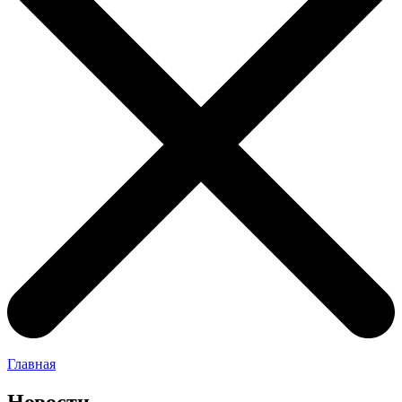
Главная
Новости