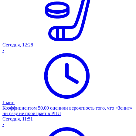
Сегодня, 12:28
•
1
мин
Коэффициентом 50,00 оценили вероятность того, что «Зенит»
ни разу не проиграет в РПЛ
Сегодня, 11:51
•