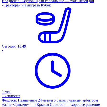
Владислав Юсупов: Цели глобальные — стать легендой
«Трактора» и выиграть Кубок
Сегодня, 13:49
•
1
мин
Эксклюзив
Федотов: Назначение 24-летнего Заики главным арбитром
матча «Динамо» — «Крылья Советов» — хорошее решение