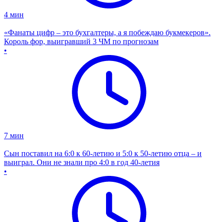
4
мин
«Фанаты цифр – это бухгалтеры, а я побеждаю букмекеров».
Король фор, выигравший 3 ЧМ по прогнозам
•
7
мин
Сын поставил на 6:0 к 60-летию и 5:0 к 50-летию отца – и
выиграл. Они не знали про 4:0 в год 40-летия
•