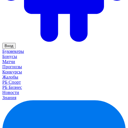
Вход
Букмекеры
Бонусы
Матчи
Прогнозы
Конкурсы
Жалобы
РБ Спорт
РБ Бизнес
Новости
Знания