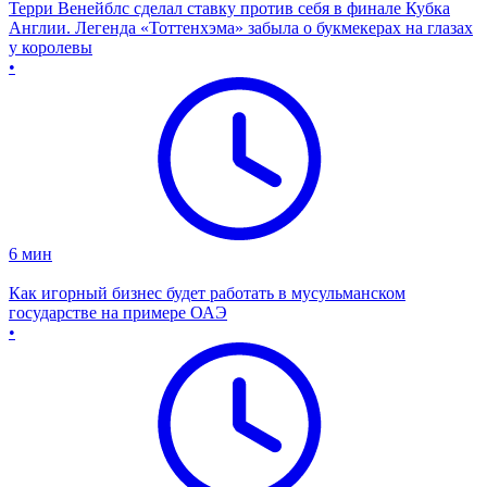
Терри Венейблс сделал ставку против себя в финале Кубка
Англии. Легенда «Тоттенхэма» забыла о букмекерах на глазах
у королевы
•
6
мин
Как игорный бизнес будет работать в мусульманском
государстве на примере ОАЭ
•