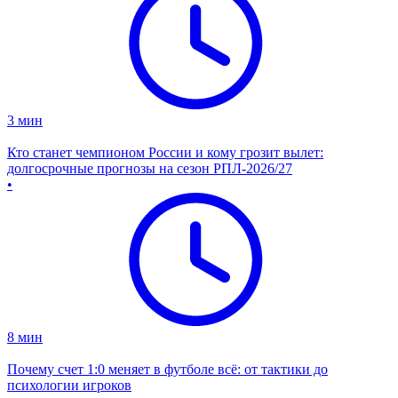
3
мин
Кто станет чемпионом России и кому грозит вылет:
долгосрочные прогнозы на сезон РПЛ-2026/27
•
8
мин
Почему счет 1:0 меняет в футболе всё: от тактики до
психологии игроков