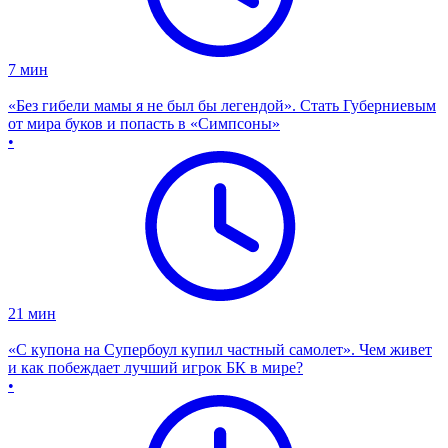
7
мин
«Без гибели мамы я не был бы легендой». Стать Губерниевым
от мира буков и попасть в «Симпсоны»
•
21
мин
«С купона на Супербоул купил частный самолет». Чем живет
и как побеждает лучший игрок БК в мире?
•