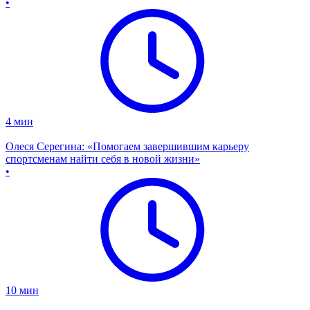
•
4
мин
Олеся Серегина: «Помогаем завершившим карьеру
спортсменам найти себя в новой жизни»
•
10
мин