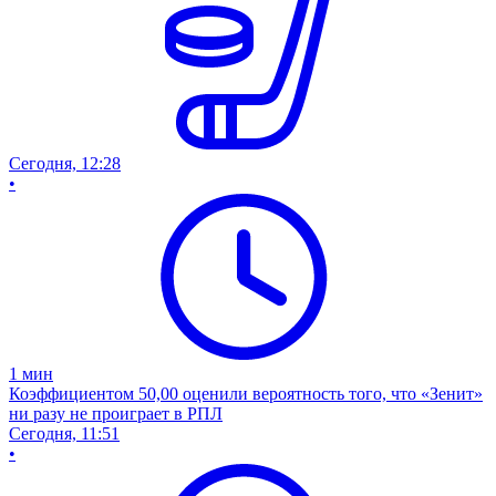
Сегодня, 12:28
•
1
мин
Коэффициентом 50,00 оценили вероятность того, что «Зенит»
ни разу не проиграет в РПЛ
Сегодня, 11:51
•