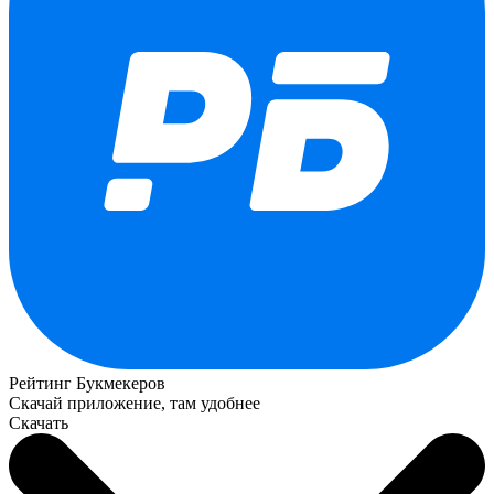
Рейтинг Букмекеров
Скачай приложение, там удобнее
Скачать