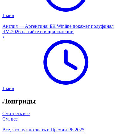
1
мин
Англия — Аргентина: БК Winline покажет полуфинал
ЧМ-2026 на сайте и в приложении
•
1
мин
Лонгриды
Смотреть все
См. все
Все, что нужно знать о Премии РБ 2025