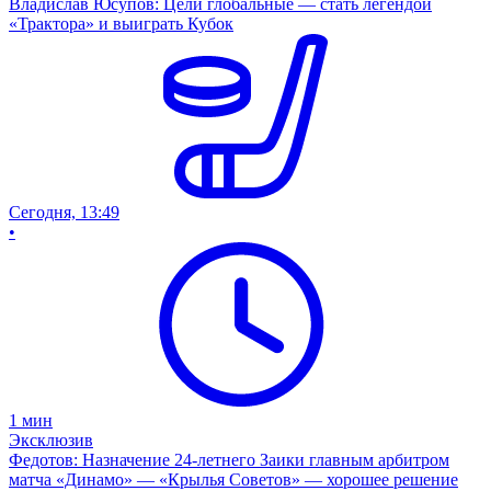
Владислав Юсупов: Цели глобальные — стать легендой
«Трактора» и выиграть Кубок
Сегодня, 13:49
•
1
мин
Эксклюзив
Федотов: Назначение 24-летнего Заики главным арбитром
матча «Динамо» — «Крылья Советов» — хорошее решение