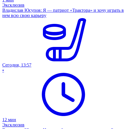
Эксклюзив
Владислав Юсупов: Я — патриот «Трактора» и хочу играть в
нем всю свою карьеру
Сегодня, 13:57
•
12
мин
Эксклюзив