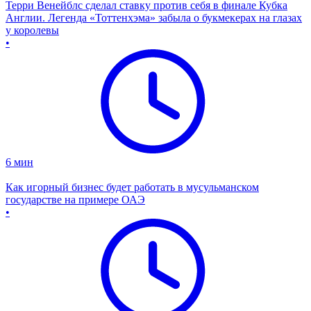
Терри Венейблс сделал ставку против себя в финале Кубка
Англии. Легенда «Тоттенхэма» забыла о букмекерах на глазах
у королевы
•
6
мин
Как игорный бизнес будет работать в мусульманском
государстве на примере ОАЭ
•