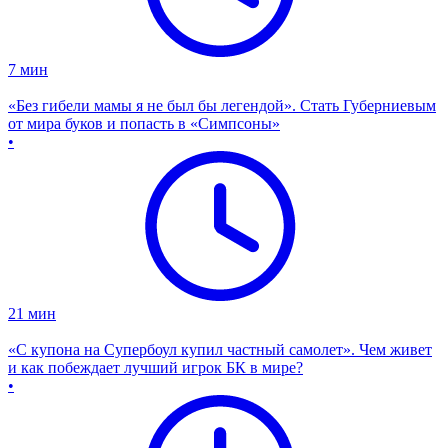
7
мин
«Без гибели мамы я не был бы легендой». Стать Губерниевым
от мира буков и попасть в «Симпсоны»
•
21
мин
«С купона на Супербоул купил частный самолет». Чем живет
и как побеждает лучший игрок БК в мире?
•