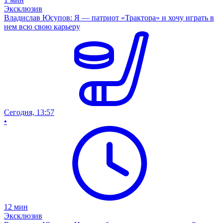
Эксклюзив
Владислав Юсупов: Я — патриот «Трактора» и хочу играть в
нем всю свою карьеру
Сегодня, 13:57
•
12
мин
Эксклюзив