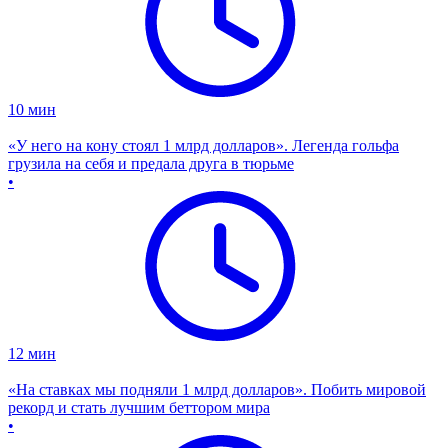
10
мин
«У него на кону стоял 1 млрд долларов». Легенда гольфа
грузила на себя и предала друга в тюрьме
•
12
мин
«На ставках мы подняли 1 млрд долларов». Побить мировой
рекорд и стать лучшим беттором мира
•