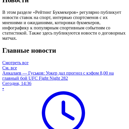
В этом разделе «Рейтинг Букмекеров» регулярно публикует
новости ставок на спорт, интервью спортсменов с их
мнениями и ожиданиями, котировки букмекеров,
инфографику к популярным спортивным событиям со
статистикой. Также здесь публикуются новости о договорных
матчах.
Главные новости
Смотреть все
См. все
Анкалаев — Гуськов: Уокер дал прогноз с кэфом 8,00 на
главный бой UFC Fight Night 282
Сегодня, 14:36
•