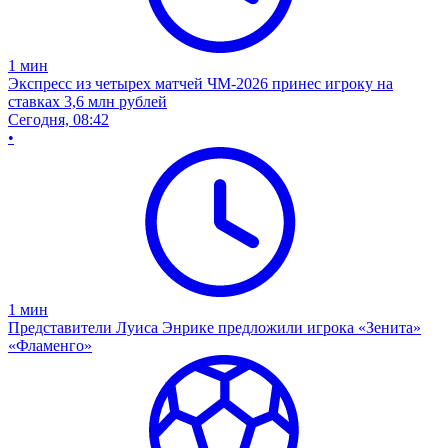
1
мин
Экспресс из четырех матчей ЧМ-2026 принес игроку на
ставках 3,6 млн рублей
Сегодня, 08:42
•
1
мин
Представители Луиса Энрике предложили игрока «Зенита»
«Фламенго»