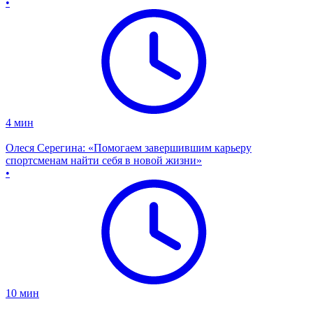
•
4
мин
Олеся Серегина: «Помогаем завершившим карьеру
спортсменам найти себя в новой жизни»
•
10
мин