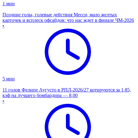
1
мин
Поздние голы, голевые действия Месси, мало желтых
карточек и всплеск офсайдов: что нас ждет в финале ЧМ-2026
•
5
мин
11 голов Фелипе Аугусто в РПЛ-2026/27 котируются за 1,85,
кэф на лучшего бомбардира — 8,00
•