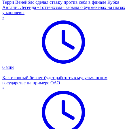
Терри Венейблс сделал ставку против себя в финале Кубка
Англии. Легенда «Тоттенхэма» забыла о букмекерах на глазах
у королевы
•
6
мин
Как игорный бизнес будет работать в мусульманском
государстве на примере ОАЭ
•