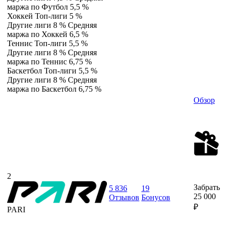
маржа по Футбол 5,5 %
Хоккей
Топ-лиги 5 %
Другие лиги 8 %
Средняя
маржа по Хоккей 6,5 %
Теннис
Топ-лиги 5,5 %
Другие лиги 8 %
Средняя
маржа по Теннис 6,75 %
Баскетбол
Топ-лиги 5,5 %
Другие лиги 8 %
Средняя
маржа по Баскетбол 6,75 %
Обзор
2
Забрать
5 836
19
25 000
Отзывов
Бонусов
₽
PARI