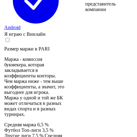
представитель
компании
Android
Я играю c Винлайн
Размер маржи в PARI
Маржа - комиссия
букмекера, которая
закладывается в
коэффициенты конторы.
Чем маржа ниже - тем выше
коэффициенты, а значит, это
выгоднее для игрока.
Маржа у одной и той же БК
может отличаться в разных
видах спорта и в разных
турнирах.
Средняя маржа 6,5 %
Футбол
Топ-лиги 3,5 %
Другие лиги 7,5 %
Средняя