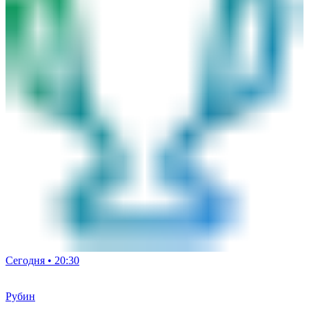
Сегодня • 20:30
Рубин