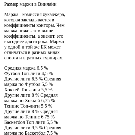
Размер маржи в Винлайн
Маржа - комиссия букмекера,
которая закладывается в
коэффициенты конторы. Чем
маржа ниже - тем выше
коэффициенты, а значит, это
выгоднее для игрока. Маржа
у одной и той же БК может
отличаться в разных видах
спорта и в разных турнирах.
Средняя маржа 6,5 %
Футбол
Топ-лиги 4,5 %
Другие лиги 6,5 %
Средняя
маржа по Футбол 5,5 %
Хоккей
Топ-лиги 5,5 %
Другие лиги 8 %
Средняя
маржа по Хоккей 6,75 %
Теннис
Топ-лиги 5,5 %
Другие лиги 8 %
Средняя
маржа по Теннис 6,75 %
Баскетбол
Топ-лиги 5,5 %
Другие лиги 9,5 %
Средняя
маржа по Баскетбол 7,5 %