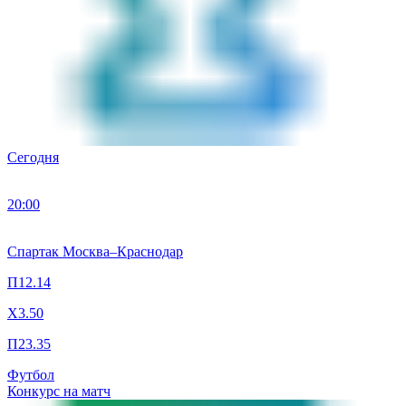
Сегодня
20:00
Спартак Москва
–
Краснодар
П1
2.14
X
3.50
П2
3.35
Футбол
Конкурс на матч