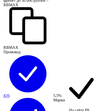
фрибет до 30 000 рублей –
RBMAX
RBMAX
Промокод
iOS
5,5
%
Маржа
На сайте РБ