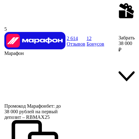
5
Забрать
2 614
12
38 000
Отзывов
Бонусов
₽
Марафон
Промокод Марафонбет: до
38 000 рублей на первый
депозит – RBMAX25