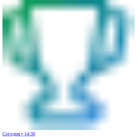
Сегодня • 14:30