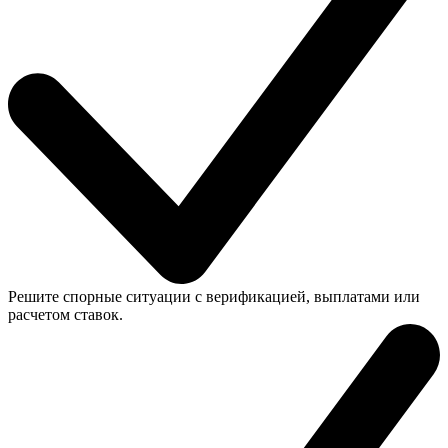
Решите спорные ситуации с верификацией, выплатами или
расчетом ставок.