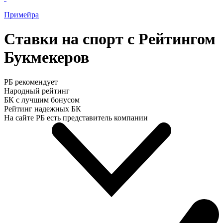
Примейра
Ставки на спорт с Рейтингом
Букмекеров
РБ рекомендует
Народный рейтинг
БК с лучшим бонусом
Рейтинг надежных БК
На сайте РБ есть представитель компании