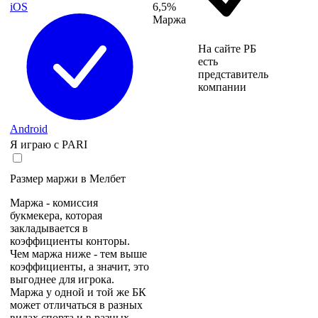
iOS
6,5
%
Маржа
На сайте РБ
есть
представитель
компании
Android
Я играю c PARI
Размер маржи в Мелбет
Маржа - комиссия
букмекера, которая
закладывается в
коэффициенты конторы.
Чем маржа ниже - тем выше
коэффициенты, а значит, это
выгоднее для игрока.
Маржа у одной и той же БК
может отличаться в разных
видах спорта и в разных