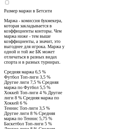
Размер маржи в Бетсити
Маржа - комиссия букмекера,
которая закладывается в
коэффициенты конторы. Чем
маржа ниже - тем выше
коэффициенты, а значит, это
выгоднее для игрока. Маржа у
одной и той же БК может
отличаться в разных видах
спорта и в разных турнирах.
Средняя маржа 6,5 %
Футбол
Топ-лиги 3,5 %
Другие лиги 7,5 %
Средняя
маржа по Футбол 5,5 %
Хоккей
Топ-лиги 4 %
Другие
лиги 8 %
Средняя маржа по
Хоккей 6 %
Теннис
Топ-лиги 3,5 %
Другие лиги 8 %
Средняя
маржа по Теннис 5,75 %
Баскетбол
Топ-лиги 5 %
Другие лиги 8 %
Средняя