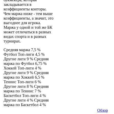
закладывается в
коэффициенты конторы.
Чем маржа ниже - тем выше
коэффициенты, а значит, это
выгоднее для игрока.
Маржа у одной и той же БК
может отличаться в разных
видах спорта и в разных
турнирах.
Средняя маржа 7,5 %
Футбол
Топ-лиги 4,5 %
Другие лиги 9 %
Средняя
маржа по Футбол 6,75 %
Хоккей
Топ-лиги 4 %
Другие лиги 9 %
Средняя
маржа по Хоккей 6,5 %
Теннис
Топ-лиги 6 %
Другие лиги 8 %
Средняя
маржа по Теннис 7 %
Баскетбол
Топ-лиги 4 %
Другие лиги 4 %
Средняя
маржа по Баскетбол 4 %
Обзор