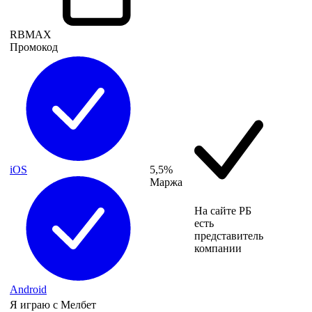
RBMAX
Промокод
iOS
5,5
%
Маржа
На сайте РБ
есть
представитель
компании
Android
Я играю c Мелбет