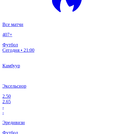
Все матчи
407
+
Футбол
Сегодня • 21:00
Камбуур
Эксельсиор
2.50
2.65
-
-
Эредивизи
Футбол