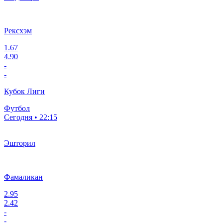
Рексхэм
1.67
4.90
-
-
Кубок Лиги
Футбол
Сегодня • 22:15
Эшторил
Фамаликан
2.95
2.42
-
-