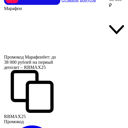
₽
Марафон
Промокод Марафонбет: до
38 000 рублей на первый
депозит – RBMAX25
RBMAX25
Промокод