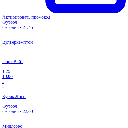
Активировать промокод
Футбол
Сегодня • 21:45
Вулверхэмптон
Порт Вэйл
1.25
10.00
-
-
Кубок Лиги
Футбол
Сегодня • 22:00
Мидлсбро