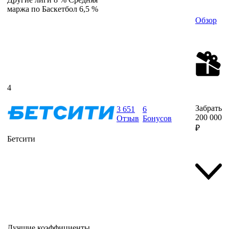
маржа по Баскетбол 6,5 %
Обзор
4
Забрать
3 651
6
200 000
Отзыв
Бонусов
₽
Бетсити
Лучшие коэффициенты