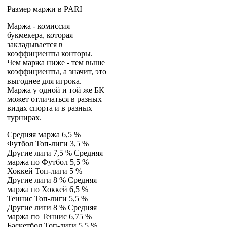
Размер маржи в PARI
Маржа - комиссия
букмекера, которая
закладывается в
коэффициенты конторы.
Чем маржа ниже - тем выше
коэффициенты, а значит, это
выгоднее для игрока.
Маржа у одной и той же БК
может отличаться в разных
видах спорта и в разных
турнирах.
Средняя маржа 6,5 %
Футбол
Топ-лиги 3,5 %
Другие лиги 7,5 %
Средняя
маржа по Футбол 5,5 %
Хоккей
Топ-лиги 5 %
Другие лиги 8 %
Средняя
маржа по Хоккей 6,5 %
Теннис
Топ-лиги 5,5 %
Другие лиги 8 %
Средняя
маржа по Теннис 6,75 %
Баскетбол
Топ-лиги 5,5 %