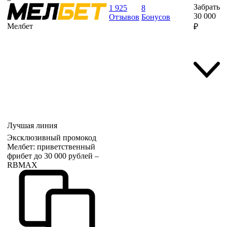
Забрать
1 925
8
30 000
Отзывов
Бонусов
Мелбет
₽
Лучшая линия
Эксклюзивный промокод
Мелбет: приветственный
фрибет до 30 000 рублей –
RBMAX