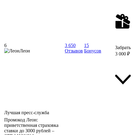
6
3 650
15
Забрать
Леон
Отзывов
Бонусов
3 000 ₽
Лучшая пресс-служба
Промокод Леон:
приветственная страховка
ставки до 3000 рублей –