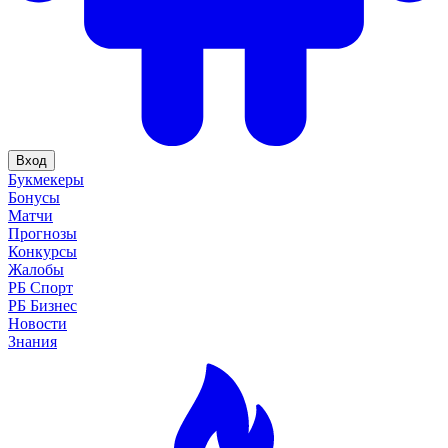
Вход
Букмекеры
Бонусы
Матчи
Прогнозы
Конкурсы
Жалобы
РБ Спорт
РБ Бизнес
Новости
Знания