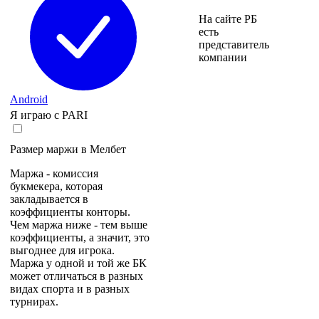
На сайте РБ
есть
представитель
компании
Android
Я играю c PARI
Размер маржи в Мелбет
Маржа - комиссия
букмекера, которая
закладывается в
коэффициенты конторы.
Чем маржа ниже - тем выше
коэффициенты, а значит, это
выгоднее для игрока.
Маржа у одной и той же БК
может отличаться в разных
видах спорта и в разных
турнирах.