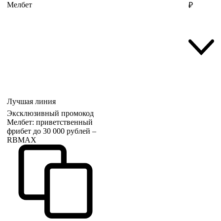
Мелбет
₽
Лучшая линия
Эксклюзивный промокод
Мелбет: приветственный
фрибет до 30 000 рублей –
RBMAX