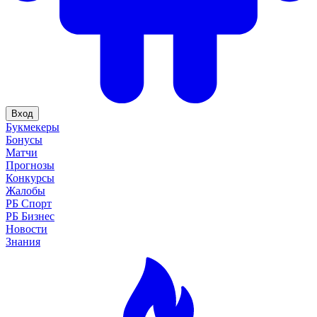
Вход
Букмекеры
Бонусы
Матчи
Прогнозы
Конкурсы
Жалобы
РБ Спорт
РБ Бизнес
Новости
Знания