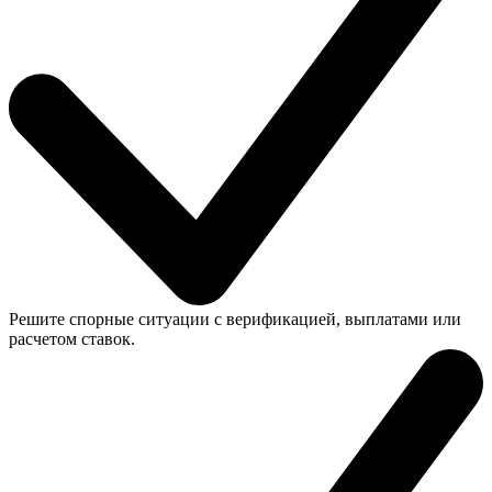
Решите спорные ситуации с верификацией, выплатами или
расчетом ставок.