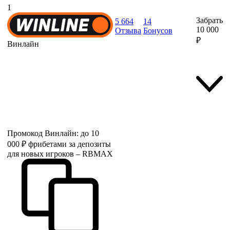
1
Забрать
5 664
14
10 000
Отзыва
Бонусов
₽
Винлайн
Промокод Винлайн: до 10
000 ₽ фрибетами за депозиты
для новых игроков – RBMAX