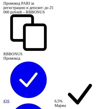
Промокод PARI за
регистрацию и депозит: до 25
000 рублей – RBBONUS
RBBONUS
Промокод
iOS
6,5
%
Маржа