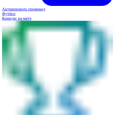
Активировать промокод
Футбол
Конкурс на матч