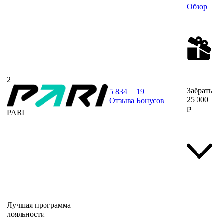
Обзор
2
Забрать
5 834
19
25 000
Отзыва
Бонусов
₽
PARI
Лучшая программа
лояльности