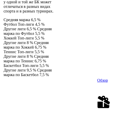
у одной и той же БК может
отличаться в разных видах
спорта и в разных турнирах.
Средняя маржа 6,5 %
Футбол
Топ-лиги 4,5 %
Другие лиги 6,5 %
Средняя
маржа по Футбол 5,5 %
Хоккей
Топ-лиги 5,5 %
Другие лиги 8 %
Средняя
маржа по Хоккей 6,75 %
Теннис
Топ-лиги 5,5 %
Другие лиги 8 %
Средняя
маржа по Теннис 6,75 %
Баскетбол
Топ-лиги 5,5 %
Другие лиги 9,5 %
Средняя
маржа по Баскетбол 7,5 %
Обзор