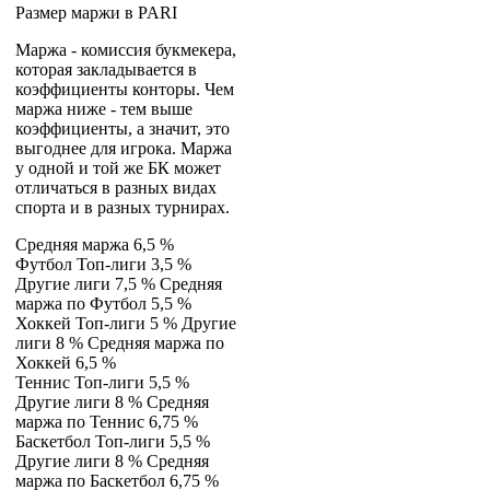
Размер маржи в PARI
Маржа - комиссия букмекера,
которая закладывается в
коэффициенты конторы. Чем
маржа ниже - тем выше
коэффициенты, а значит, это
выгоднее для игрока. Маржа
у одной и той же БК может
отличаться в разных видах
спорта и в разных турнирах.
Средняя маржа 6,5 %
Футбол
Топ-лиги 3,5 %
Другие лиги 7,5 %
Средняя
маржа по Футбол 5,5 %
Хоккей
Топ-лиги 5 %
Другие
лиги 8 %
Средняя маржа по
Хоккей 6,5 %
Теннис
Топ-лиги 5,5 %
Другие лиги 8 %
Средняя
маржа по Теннис 6,75 %
Баскетбол
Топ-лиги 5,5 %
Другие лиги 8 %
Средняя
маржа по Баскетбол 6,75 %