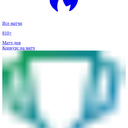
Все матчи
810
+
Матч дня
Конкурс на матч