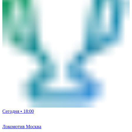
Сегодня • 18:00
Локомотив Москва