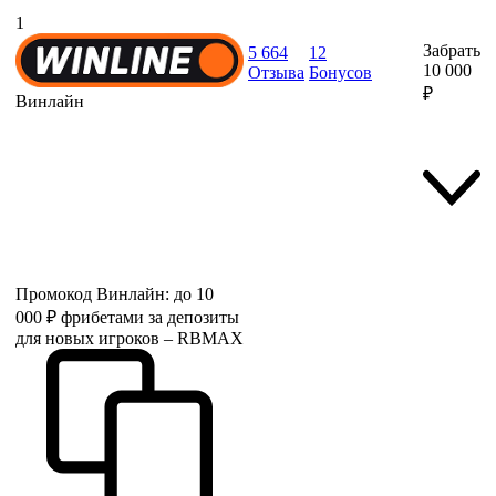
1
Забрать
5 664
12
10 000
Отзыва
Бонусов
₽
Винлайн
Промокод Винлайн: до 10
000 ₽ фрибетами за депозиты
для новых игроков – RBMAX