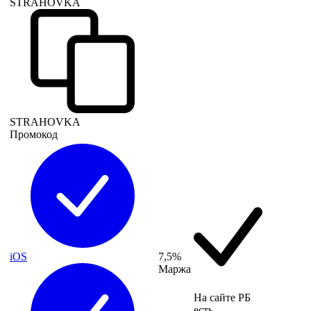
STRAHOVKA
STRAHOVKA
Промокод
iOS
7,5
%
Маржа
На сайте РБ
есть