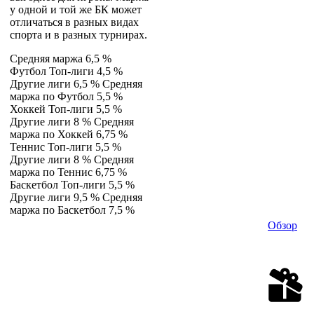
у одной и той же БК может
отличаться в разных видах
спорта и в разных турнирах.
Средняя маржа 6,5 %
Футбол
Топ-лиги 4,5 %
Другие лиги 6,5 %
Средняя
маржа по Футбол 5,5 %
Хоккей
Топ-лиги 5,5 %
Другие лиги 8 %
Средняя
маржа по Хоккей 6,75 %
Теннис
Топ-лиги 5,5 %
Другие лиги 8 %
Средняя
маржа по Теннис 6,75 %
Баскетбол
Топ-лиги 5,5 %
Другие лиги 9,5 %
Средняя
маржа по Баскетбол 7,5 %
Обзор