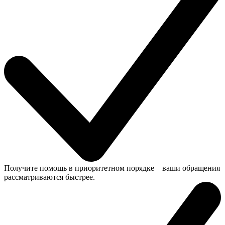
Получите помощь в приоритетном порядке – ваши обращения
рассматриваются быстрее.