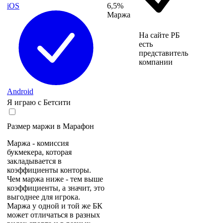
iOS
6,5
%
Маржа
На сайте РБ
есть
представитель
компании
Android
Я играю c Бетсити
Размер маржи в Марафон
Маржа - комиссия
букмекера, которая
закладывается в
коэффициенты конторы.
Чем маржа ниже - тем выше
коэффициенты, а значит, это
выгоднее для игрока.
Маржа у одной и той же БК
может отличаться в разных