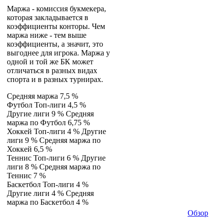
Маржа - комиссия букмекера,
которая закладывается в
коэффициенты конторы. Чем
маржа ниже - тем выше
коэффициенты, а значит, это
выгоднее для игрока. Маржа у
одной и той же БК может
отличаться в разных видах
спорта и в разных турнирах.
Средняя маржа 7,5 %
Футбол
Топ-лиги 4,5 %
Другие лиги 9 %
Средняя
маржа по Футбол 6,75 %
Хоккей
Топ-лиги 4 %
Другие
лиги 9 %
Средняя маржа по
Хоккей 6,5 %
Теннис
Топ-лиги 6 %
Другие
лиги 8 %
Средняя маржа по
Теннис 7 %
Баскетбол
Топ-лиги 4 %
Другие лиги 4 %
Средняя
маржа по Баскетбол 4 %
Обзор