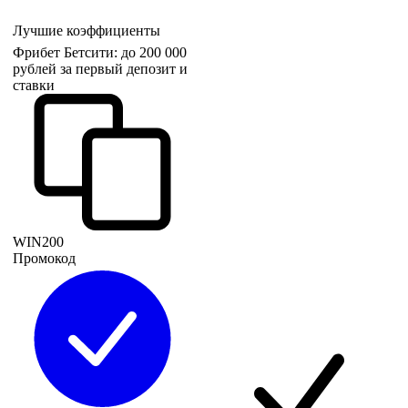
Лучшие коэффициенты
Фрибет Бетсити: до 200 000
рублей за первый депозит и
ставки
WIN200
Промокод