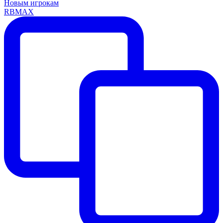
Новым игрокам
RBMAX