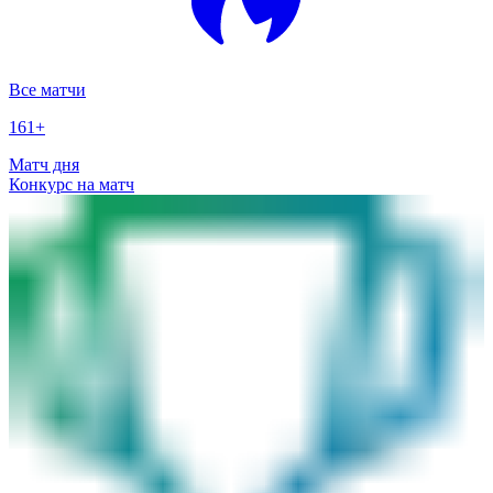
Все матчи
161
+
Матч дня
Конкурс на матч