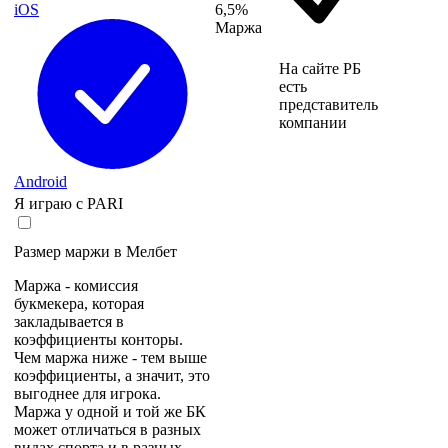
iOS
6,5
%
Маржа
На сайте РБ
есть
представитель
компании
Android
Я играю c PARI
Размер маржи в Мелбет
Маржа - комиссия
букмекера, которая
закладывается в
коэффициенты конторы.
Чем маржа ниже - тем выше
коэффициенты, а значит, это
выгоднее для игрока.
Маржа у одной и той же БК
может отличаться в разных
видах спорта и в разных