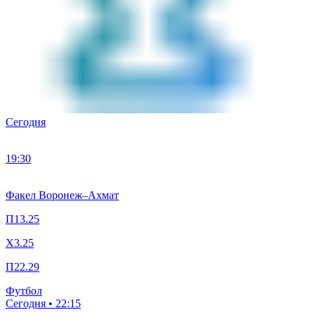
Сегодня
19:30
Факел Воронеж
–
Ахмат
П1
3.25
X
3.25
П2
2.29
Футбол
Сегодня • 22:15