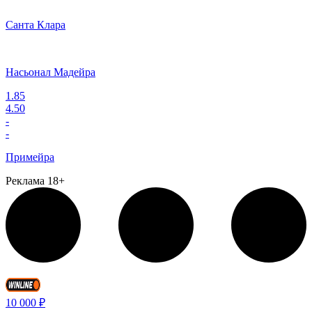
Санта Клара
Насьонал Мадейра
1.85
4.50
-
-
Примейра
Реклама 18+
10 000 ₽