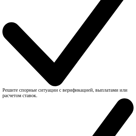
Решите спорные ситуации с верификацией, выплатами или
расчетом ставок.