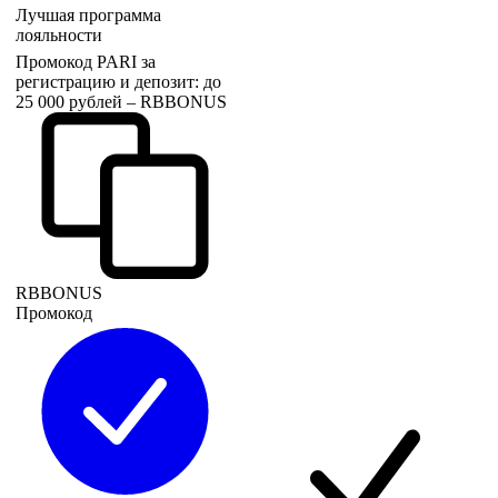
Лучшая программа
лояльности
Промокод PARI за
регистрацию и депозит: до
25 000 рублей – RBBONUS
RBBONUS
Промокод