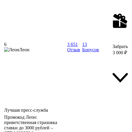
6
3 651
13
Забрать
Леон
Отзыв
Бонусов
3 000 ₽
Лучшая пресс-служба
Промокод Леон:
приветственная страховка
ставки до 3000 рублей –