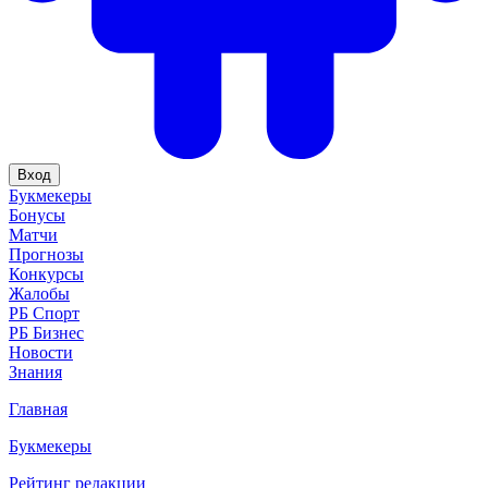
Вход
Букмекеры
Бонусы
Матчи
Прогнозы
Конкурсы
Жалобы
РБ Спорт
РБ Бизнес
Новости
Знания
Главная
Букмекеры
Рейтинг редакции