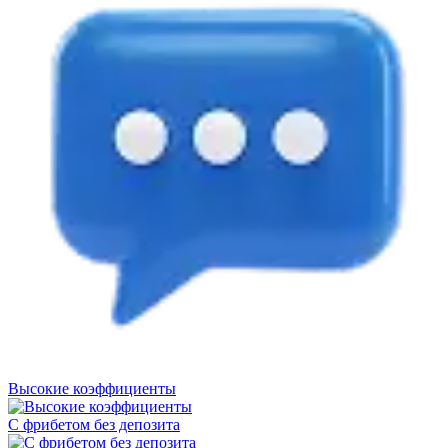
Высокие коэффициенты
С фрибетом без депозита