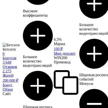
Высокие
коэффициенты
Большое
количество
видеотрансляци
6,5%
Маржа
100 ₽
Бетсити
Мин депозит
6
Большое
WIN200
Бонусов
количество
Промокод
3 649
видеотрансляций
Отзывов
2 275
Широкая роспис
Жалоб
событий
200 000 ₽
Минусы
Бонус
Обзор
Сайт
Широкая роспись