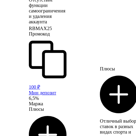
функции
самоограничения
и удаления
аккаунта
RBMAX25
Промокод
Плюсы
100 ₽
Мин депозит
6,5%
Маржа
Плюсы
Отличный выбо
ставок в разных
видах спорта и