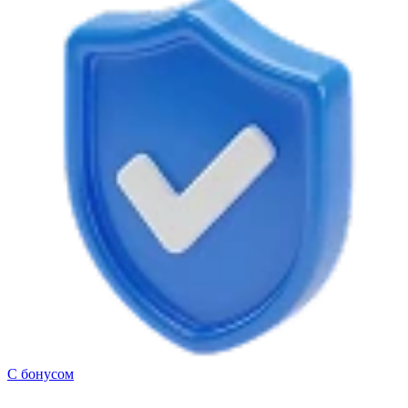
С бонусом