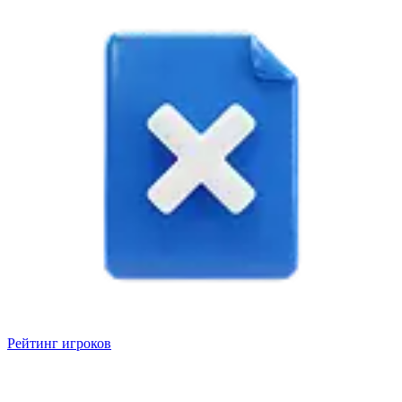
Рейтинг игроков