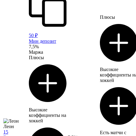
Плюсы
50 ₽
Мин депозит
7,5%
Маржа
Плюсы
Высокие
коэффициенты н
хоккей
Высокие
коэффициенты на
хоккей
Леон
15
Есть матчи с