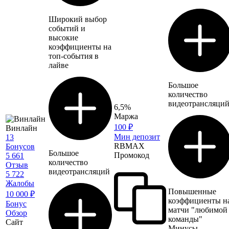
Широкий выбор
событий и
высокие
коэффициенты на
топ-события в
лайве
Большое
количество
видеотрансляци
6,5%
Маржа
100 ₽
Винлайн
Мин депозит
13
RBMAX
Бонусов
Большое
Промокод
5 661
количество
Отзыв
видеотрансляций
5 722
Жалобы
Повышенные
10 000 ₽
коэффициенты н
Бонус
матчи "любимой
Обзор
команды"
Сайт
Минусы