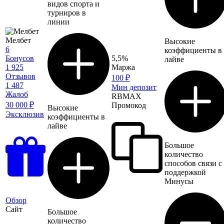
видов спорта и
турниров в
линии
Мелбет
Высокие
6
коэффициенты в
Бонусов
5,5%
лайве
1 925
Маржа
Отзывов
100 ₽
1 487
Мин депозит
Жалоб
RBMAX
30 000 ₽
Промокод
Высокие
Эксклюзив
коэффициенты в
лайве
Большое
количество
способов связи с
поддержкой
Минусы
Обзор
Сайт
Большое
количество