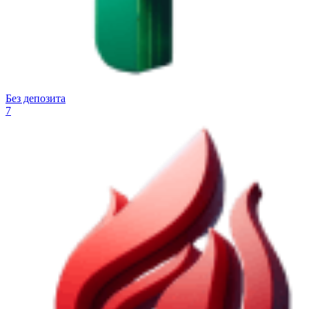
Без депозита
7