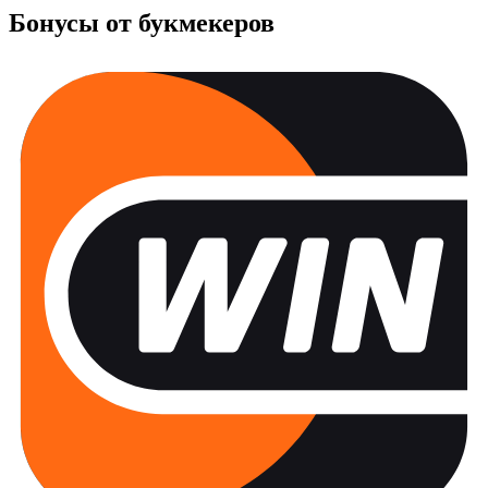
Бонусы от букмекеров