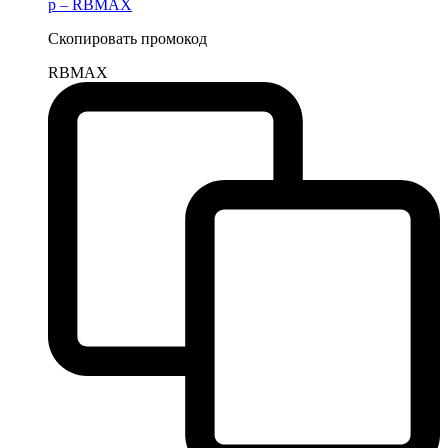
р – RBMAX
Скопировать промокод
RBMAX