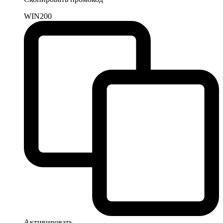
WIN200
Активировать