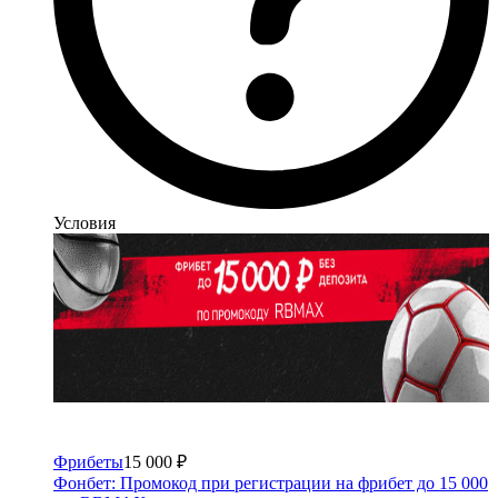
Условия
Фрибеты
15 000 ₽
Фонбет: Промокод при регистрации на фрибет до 15 000