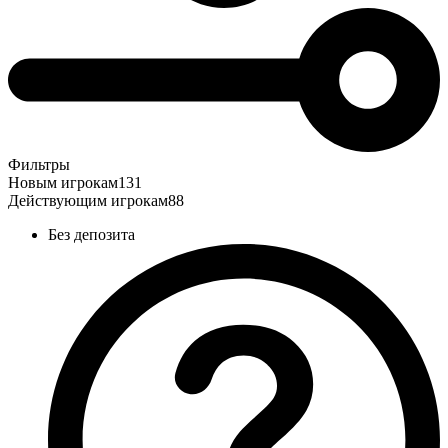
Фильтры
Новым игрокам
131
Действующим игрокам
88
Без депозита