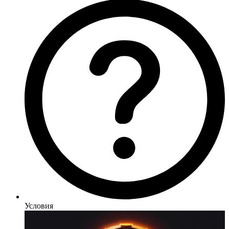
Условия