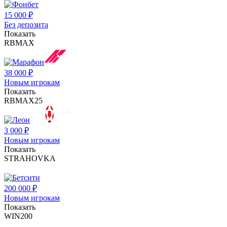
15 000 ₽
Без депозита
Показать
RBMAX
38 000 ₽
Новым игрокам
Показать
RBMAX25
3 000 ₽
Новым игрокам
Показать
STRAHOVKA
200 000 ₽
Новым игрокам
Показать
WIN200