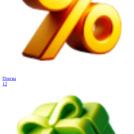
Призы
12