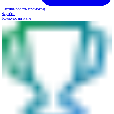
Активировать промокод
Футбол
Конкурс на матч