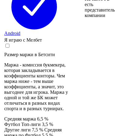
есть
представитель
компании
Android
Я играю c Мелбет
Размер маржи в Бетсити
Маржа - комиссия букмекера,
которая закладывается в
коэффициенты конторы. Чем
маржа ниже - тем выше
коэффициенты, а значит, это
выгоднее для игрока. Маржа у
одной и той же БК может
отличаться в разных видах
спорта и в разных турнирах.
Средняя маржа 6,5 %
Футбол
Топ-лиги 3,5 %
Другие лиги 7,5 %
Средняя
маржа по Футбол 5,5 %