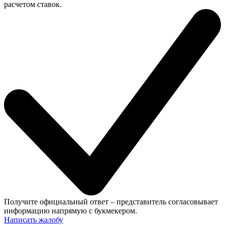
расчетом ставок.
Получите официальный ответ – представитель согласовывает
информацию напрямую с букмекером.
Написать жалобу