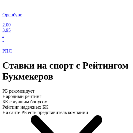
Оренбург
2.00
3.95
-
-
РПЛ
Ставки на спорт с Рейтингом
Букмекеров
РБ рекомендует
Народный рейтинг
БК с лучшим бонусом
Рейтинг надежных БК
На сайте РБ есть представитель компании