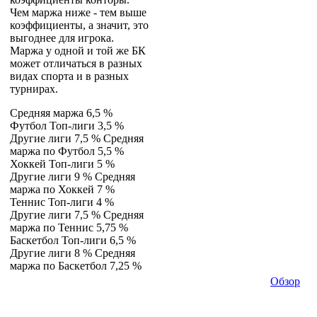
Чем маржа ниже - тем выше
коэффициенты, а значит, это
выгоднее для игрока.
Маржа у одной и той же БК
может отличаться в разных
видах спорта и в разных
турнирах.
Средняя маржа 6,5 %
Футбол
Топ-лиги 3,5 %
Другие лиги 7,5 %
Средняя
маржа по Футбол 5,5 %
Хоккей
Топ-лиги 5 %
Другие лиги 9 %
Средняя
маржа по Хоккей 7 %
Теннис
Топ-лиги 4 %
Другие лиги 7,5 %
Средняя
маржа по Теннис 5,75 %
Баскетбол
Топ-лиги 6,5 %
Другие лиги 8 %
Средняя
маржа по Баскетбол 7,25 %
Обзор