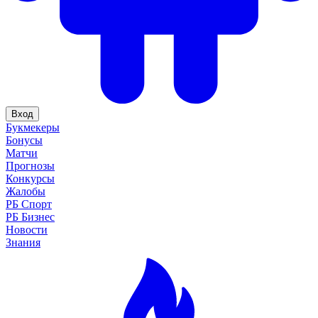
Вход
Букмекеры
Бонусы
Матчи
Прогнозы
Конкурсы
Жалобы
РБ Спорт
РБ Бизнес
Новости
Знания