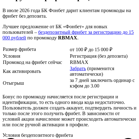
В июле 2026 года БК Фонбет дарит клиентам промокоды на
фрибет без депозита.‎
Лучшее предложение от БК «Фонбет» для новых
пользователей –
бездепозитный фрибет за регистрацию до 15
000 рублей
по промокоду
RBMAX
.
Размер фрибета
от 100 ₽ до 15 000 ₽
Условия
Регистрация (без депозита)
Промокод на фрибет сейчас
RBMAX
Забрать
(применится
Как активировать
автоматически)
за 7 дней заключить ординар с
Отыгрыш
кэфом
до 3.00
Бонус по промокоду начисляется после регистрации и
идентификации, то есть одного ввода кода недостаточно.
Пользователь должен создать аккаунт, подтвердить личность и
только после этого получить фрибет. В зависимости от
условий акции начисление может происходить автоматически
или после ручной активации в профиле.
Условия бездепозитного фрибета