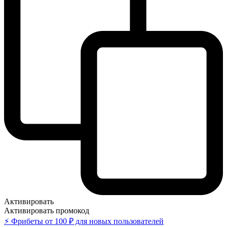
Активировать
Активировать промокод
⚡ Фрибеты от 100 ₽ для новых пользователей