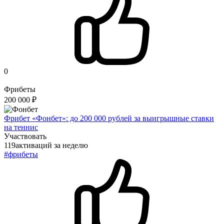
0
Фрибеты
200 000 ₽
Фрибет «Фонбет»: до 200 000 рублей за выигрышные ставки
на теннис
Участвовать
119
активаций
за неделю
#фрибеты