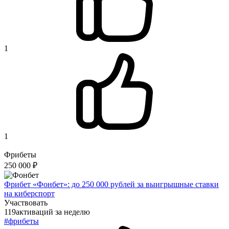
1
1
Фрибеты
250 000 ₽
Фрибет «Фонбет»: до 250 000 рублей за выигрышные ставки
на киберспорт
Участвовать
119
активаций
за неделю
#фрибеты