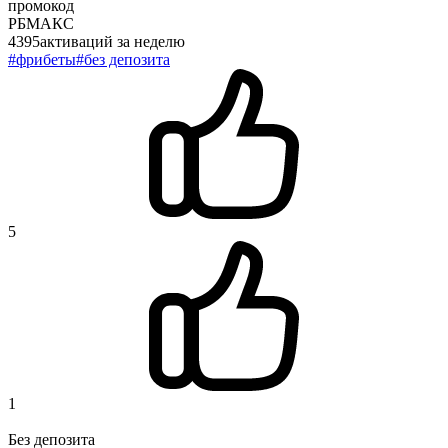
промокод
РБМАКС
4395
активаций
за неделю
#фрибеты
#без депозита
5
1
Без депозита