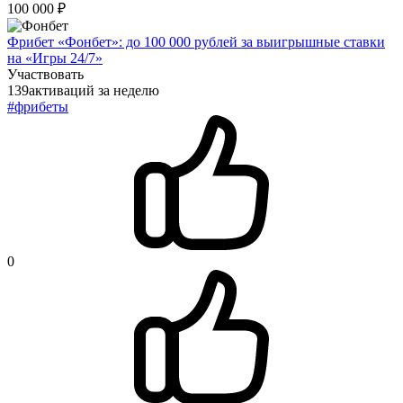
100 000 ₽
Фрибет «Фонбет»: до 100 000 рублей за выигрышные ставки
на «Игры 24/7»
Участвовать
139
активаций
за неделю
#фрибеты
0