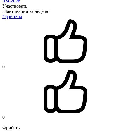
ЧМ-2026
Участвовать
84
активации
за неделю
#фрибеты
0
0
Фрибеты