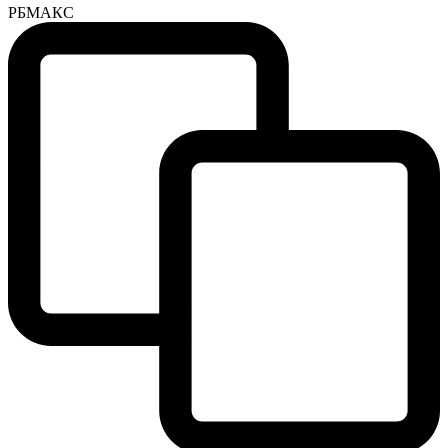
РБМАКС