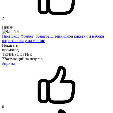
2
Призы
Промокод Фонбет: розыгрыш теннисной ракетки и набора
кофе за ставку на теннис
Показать
промокод
TENNISCOFFEE
77
активаций
за неделю
#призы
0