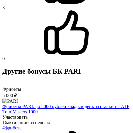
3
0
Другие бонусы БК PARI
Фрибеты
5 000 ₽
Фрибеты PARI: до 5000 рублей каждый день за ставки на ATP
Tour Masters 1000
Участвовать
16
активаций
за неделю
#фрибеты