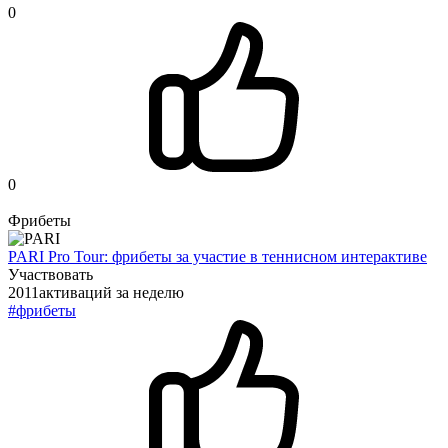
0
0
Фрибеты
PARI Pro Tour: фрибеты за участие в теннисном интерактиве
Участвовать
2011
активаций
за неделю
#фрибеты