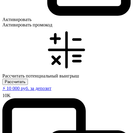
Активировать
Активировать промокод
Рассчитать потенциальный выигрыш
Рассчитать
⚡ 10 000 руб. за депозит
10K