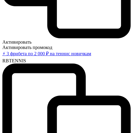
Активировать
Активировать промокод
⚡ 3 фрибета по 2 000 ₽ на теннис новичкам
RBTENNIS