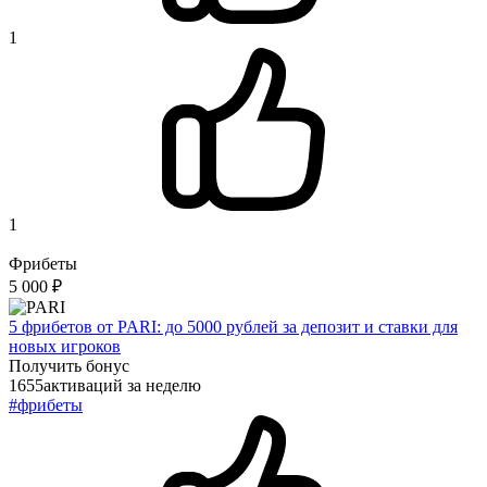
1
1
Фрибеты
5 000 ₽
5 фрибетов от PARI: до 5000 рублей за депозит и ставки для
новых игроков
Получить бонус
1655
активаций
за неделю
#фрибеты