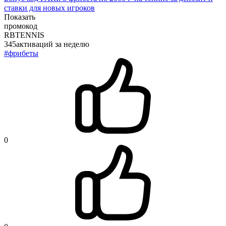
ставки для новых игроков
Показать
промокод
RBTENNIS
345
активаций
за неделю
#фрибеты
0