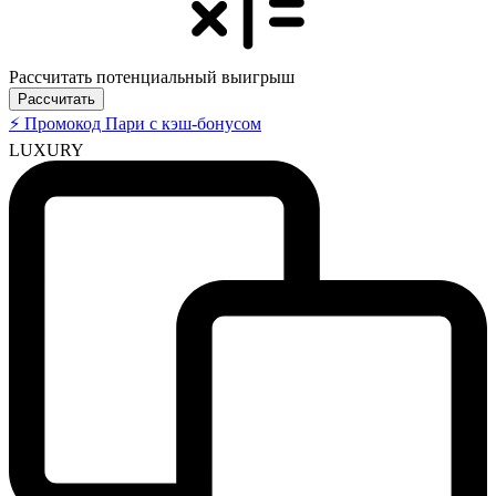
Рассчитать потенциальный выигрыш
Рассчитать
⚡ Промокод Пари с кэш-бонусом
LUXURY