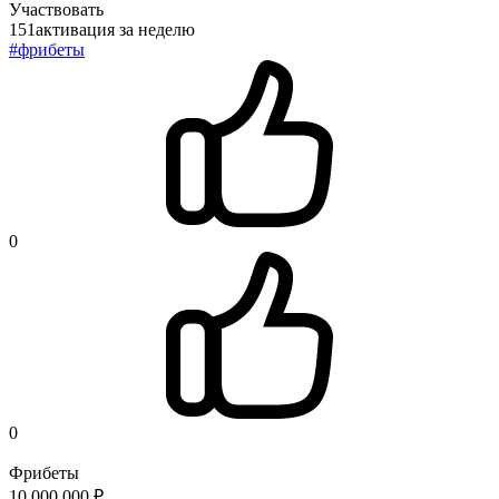
Участвовать
151
активация
за неделю
#фрибеты
0
0
Фрибеты
10 000 000 ₽