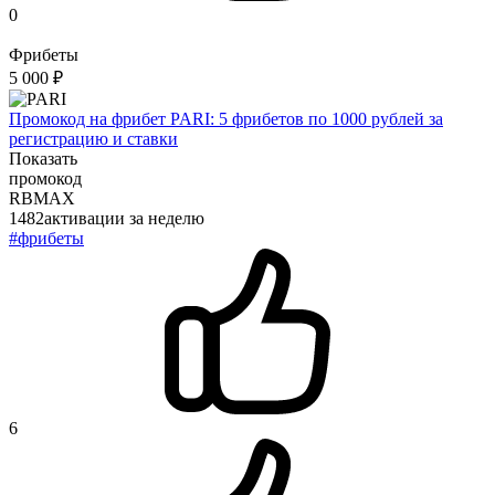
0
Фрибеты
5 000 ₽
Промокод на фрибет PARI: 5 фрибетов по 1000 рублей за
регистрацию и ставки
Показать
промокод
RBMAX
1482
активации
за неделю
#фрибеты
6