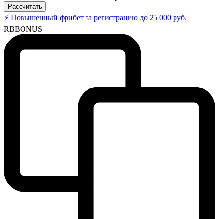
Рассчитать
⚡ Повышенный фрибет за регистрацию до 25 000 руб.
RBBONUS