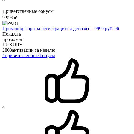
0
Приветственные бонусы
9 999 ₽
Промокод Пари за регистрацию и депозит – 9999 рублей
Показать
промокод
LUXURY
2803
активации
за неделю
#приветственные бонусы
4