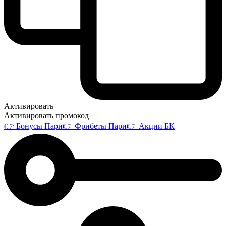
Активировать
Активировать промокод
👉 Бонусы Пари
👉 Фрибеты Пари
👉 Акции БК