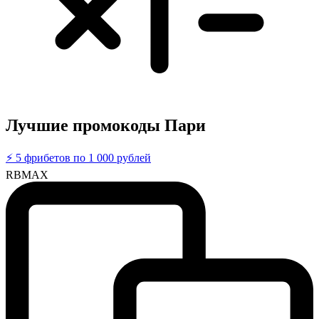
Лучшие промокоды Пари
⚡ 5 фрибетов по 1 000 рублей
RBMAX