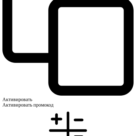
Активировать
Активировать промокод