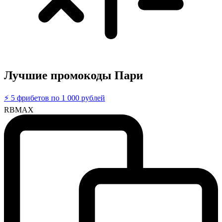
Лучшие промокоды Пари
⚡ 5 фрибетов по 1 000 рублей
RBMAX