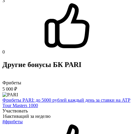
3
0
Другие бонусы БК PARI
Фрибеты
5 000 ₽
Фрибеты PARI: до 5000 рублей каждый день за ставки на ATP
Tour Masters 1000
Участвовать
16
активаций
за неделю
#фрибеты