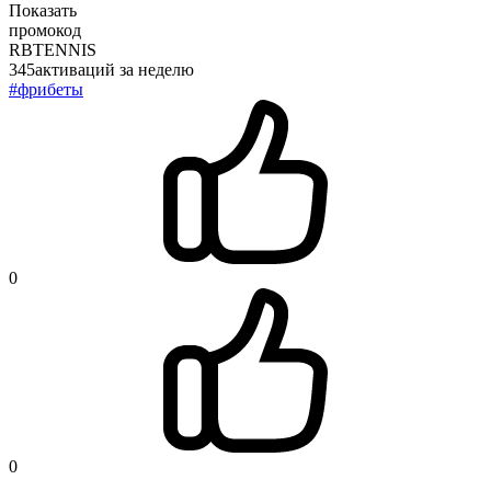
Показать
промокод
RBTENNIS
345
активаций
за неделю
#фрибеты
0
0