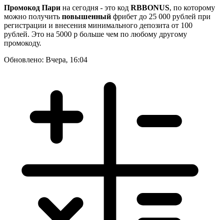
Промокод Пари
на сегодня - это код
RBBONUS
, по которому
можно получить
повышенный
фрибет до 25 000 рублей при
регистрации и внесения минимального депозита от 100
рублей. Это на 5000 р больше чем по любому другому
промокоду.
Обновлено:
Вчера, 16:04