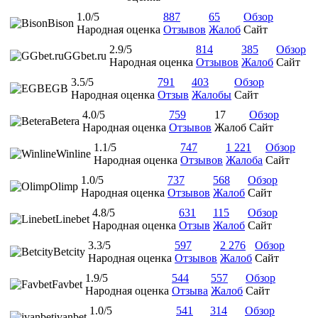
1.0
/5
887
65
Обзор
Bison
Народная оценка
Отзывов
Жалоб
Сайт
2.9
/5
814
385
Обзор
GGbet.ru
Народная оценка
Отзывов
Жалоб
Сайт
3.5
/5
791
403
Обзор
EGB
Народная оценка
Отзыв
Жалобы
Сайт
4.0
/5
759
17
Обзор
Betera
Народная оценка
Отзывов
Жалоб
Сайт
1.1
/5
747
1 221
Обзор
Winline
Народная оценка
Отзывов
Жалоба
Сайт
1.0
/5
737
568
Обзор
Olimp
Народная оценка
Отзывов
Жалоб
Сайт
4.8
/5
631
115
Обзор
Linebet
Народная оценка
Отзыв
Жалоб
Сайт
3.3
/5
597
2 276
Обзор
Betcity
Народная оценка
Отзывов
Жалоб
Сайт
1.9
/5
544
557
Обзор
Favbet
Народная оценка
Отзыва
Жалоб
Сайт
1.0
/5
541
314
Обзор
ivanbet