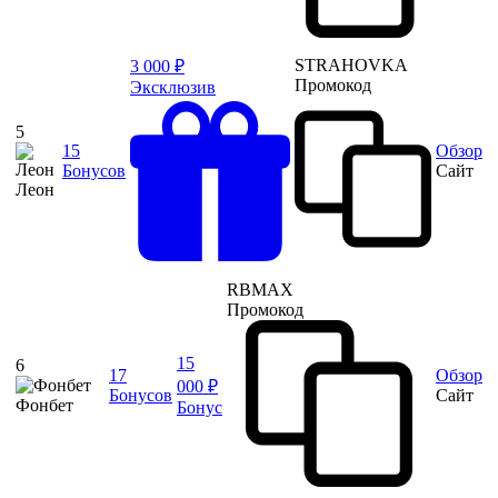
STRAHOVKA
3 000 ₽
Промокод
Эксклюзив
5
15
Обзор
Бонусов
Сайт
Леон
RBMAX
Промокод
15
6
17
Обзор
000 ₽
Бонусов
Сайт
Фонбет
Бонус