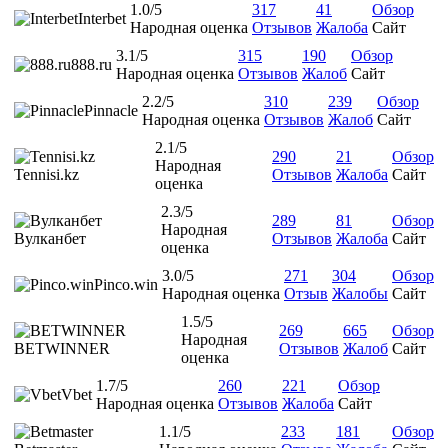
1.0
/5
317
41
Обзор
Interbet
Народная оценка
Отзывов
Жалоба
Сайт
3.1
/5
315
190
Обзор
888.ru
Народная оценка
Отзывов
Жалоб
Сайт
2.2
/5
310
239
Обзор
Pinnacle
Народная оценка
Отзывов
Жалоб
Сайт
2.1
/5
290
21
Обзор
Народная
Tennisi.kz
Отзывов
Жалоба
Сайт
оценка
2.3
/5
289
81
Обзор
Народная
Вулканбет
Отзывов
Жалоба
Сайт
оценка
3.0
/5
271
304
Обзор
Pinco.win
Народная оценка
Отзыв
Жалобы
Сайт
1.5
/5
269
665
Обзор
Народная
BETWINNER
Отзывов
Жалоб
Сайт
оценка
1.7
/5
260
221
Обзор
Vbet
Народная оценка
Отзывов
Жалоба
Сайт
1.1
/5
233
181
Обзор