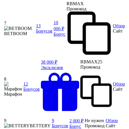
RBMAX
Промокод
10
7
13
Обзор
000 ₽
Бонусов
Сайт
BETBOOM
Бонус
RBMAX25
38 000 ₽
Промокод
Эксклюзив
8
12
Обзор
Бонусов
Сайт
Марафон
9
9
Не нужен
Обзор
2 000 ₽
BETTERY
Бонусов
Промокод
Сайт
Бонус