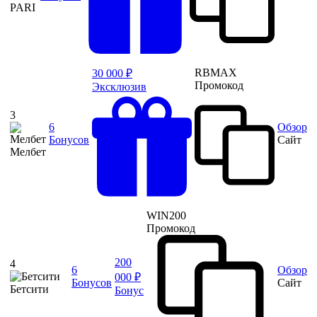
PARI
RBMAX
30 000 ₽
Промокод
Эксклюзив
3
6
Обзор
Бонусов
Сайт
Мелбет
WIN200
Промокод
200
4
6
Обзор
000 ₽
Бонусов
Сайт
Бетсити
Бонус