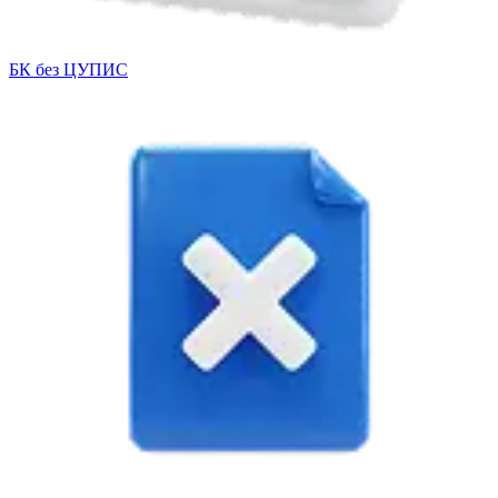
БК без ЦУПИС