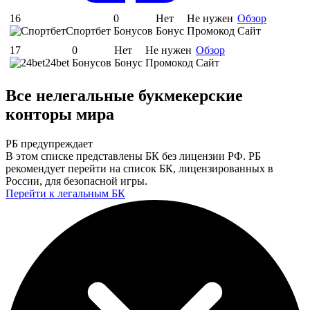
16
0
Нет
Не нужен
Обзор
Спортбет
Бонусов
Бонус
Промокод
Сайт
17
0
Нет
Не нужен
Обзор
24bet
Бонусов
Бонус
Промокод
Сайт
Все нелегальные букмекерские
конторы мира
РБ предупреждает
В этом списке представлены БК без лицензии РФ. РБ
рекомендует перейти на список БК, лицензированных в
России, для безопасной игры.
Перейти к легальным БК