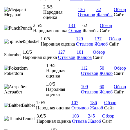
2.5
/5
136
32
Обзор
Народная
Megapari
Отзывов
Жалобы
Сайт
оценка
2.5
/5
131
62
Обзор
Punch
Народная оценка
Отзыв
Жалобы
Сайт
1.0
/5
129
137
Обзор
5plusbet
Народная оценка
Отзывов
Жалоб
Сайт
1.0
/5
127
101
Обзор
Saturnbet
Народная оценка
Отзывов
Жалоба
Сайт
1.9
/5
112
50
Обзор
Народная
Pokerdom
Отзывов
Жалоб
Сайт
оценка
1.0
/5
109
60
Обзор
Народная
Астрабет
Отзывов
Жалоб
Сайт
оценка
1.0
/5
107
186
Обзор
Baltbet
Народная оценка
Отзывов
Жалоб
Сайт
3.6
/5
103
245
Обзор
Tennisi
Народная оценка
Отзыва
Жалоб
Сайт
1.0
/5