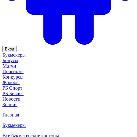
Вход
Букмекеры
Бонусы
Матчи
Прогнозы
Конкурсы
Жалобы
РБ Спорт
РБ Бизнес
Новости
Знания
Главная
Букмекеры
Все букмекерские конторы