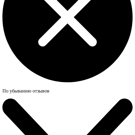
По убыванию отзывов