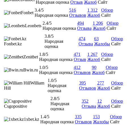
Народная оценка
Отзыв
Жалоб
Сайт
3.4
/5
516
1 312
Обзор
Fonbet
Народная оценка
Отзывов
Жалоб
Сайт
2.4
/5
494
1 206
Обзор
Leonbets
Народная оценка
Отзыва
Жалоб
Сайт
3.8
/5
474
63
Обзор
Народная
Fonbet.kz
Отзыва
Жалобы
Сайт
оценка
1.8
/5
471
1 267
Обзор
Zenitbet
Народная оценка
Отзыв
Жалоб
Сайт
1.0
/5
412
90
Обзор
Bwin.ru
Народная оценка
Отзывов
Жалоб
Сайт
1.0
/5
William
395
277
Обзор
Народная
Hill
Отзывов
Жалоб
Сайт
оценка
2.8
/5
352
12
Обзор
Народная
Csgopositive
Отзыва
Жалоб
Сайт
оценка
1.4
/5
335
153
Обзор
1xbet.kz
Народная оценка
Отзывов
Жалобы
Сайт