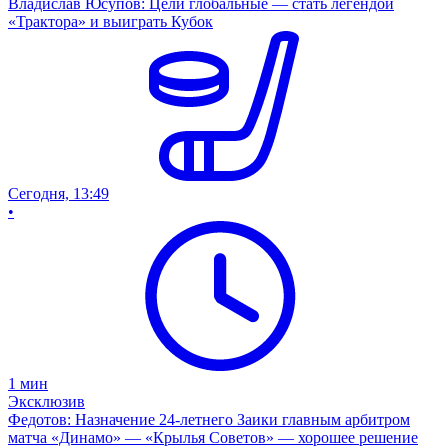
Владислав Юсупов: Цели глобальные — стать легендой
«Трактора» и выиграть Кубок
Сегодня, 13:49
•
1
мин
Эксклюзив
Федотов: Назначение 24-летнего Заики главным арбитром
матча «Динамо» — «Крылья Советов» — хорошее решение