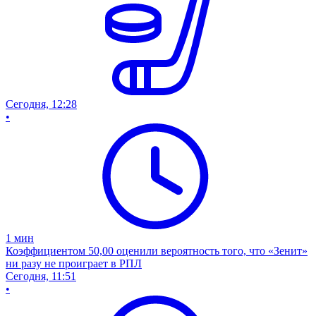
Сегодня, 12:28
•
1
мин
Коэффициентом 50,00 оценили вероятность того, что «Зенит»
ни разу не проиграет в РПЛ
Сегодня, 11:51
•