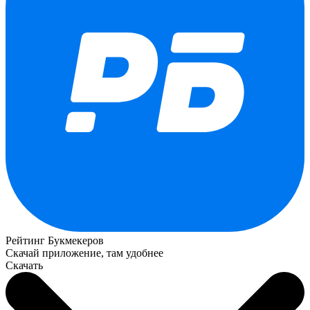
Рейтинг Букмекеров
Скачай приложение, там удобнее
Скачать