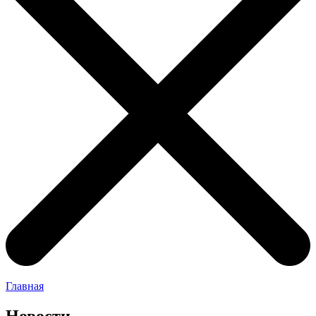
Главная
Новости