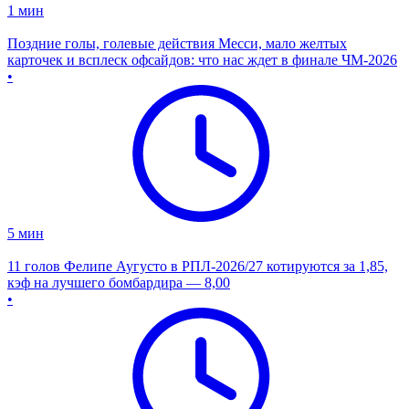
1
мин
Поздние голы, голевые действия Месси, мало желтых
карточек и всплеск офсайдов: что нас ждет в финале ЧМ-2026
•
5
мин
11 голов Фелипе Аугусто в РПЛ-2026/27 котируются за 1,85,
кэф на лучшего бомбардира — 8,00
•