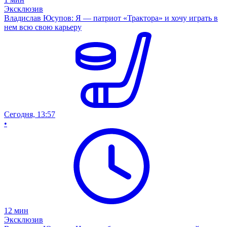
Эксклюзив
Владислав Юсупов: Я — патриот «Трактора» и хочу играть в
нем всю свою карьеру
Сегодня, 13:57
•
12
мин
Эксклюзив