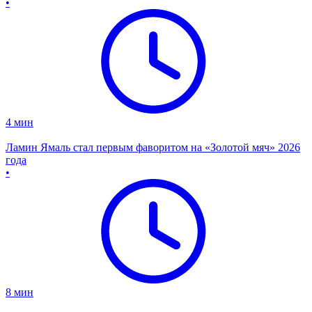
•
4
мин
Ламин Ямаль стал первым фаворитом на «Золотой мяч» 2026
года
•
8
мин