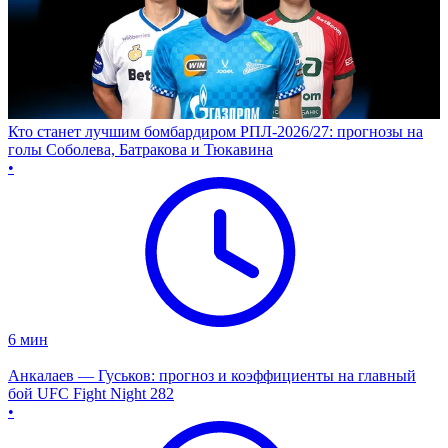
Кто станет лучшим бомбардиром РПЛ-2026/27: прогнозы на
голы Соболева, Батракова и Тюкавина
•
6
мин
Анкалаев — Гуськов: прогноз и коэффициенты на главный
бой UFC Fight Night 282
•