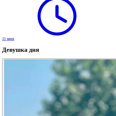
11
мин
Девушка дня