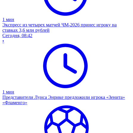
1
мин
Экспресс из четырех матчей ЧМ-2026 принес игроку на
ставках 3,6 млн рублей
Сегодня, 08:42
•
1
мин
Представители Луиса Энрике предложили игрока «Зенита»
«Фламенго»