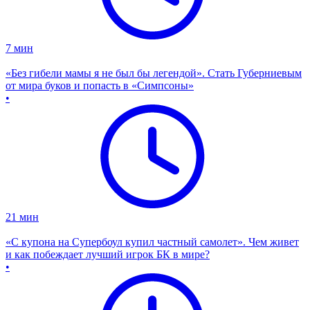
7
мин
«Без гибели мамы я не был бы легендой». Стать Губерниевым
от мира буков и попасть в «Симпсоны»
•
21
мин
«С купона на Супербоул купил частный самолет». Чем живет
и как побеждает лучший игрок БК в мире?
•