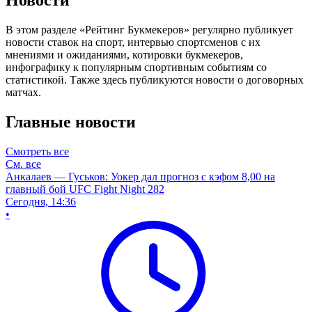
В этом разделе «Рейтинг Букмекеров» регулярно публикует
новости ставок на спорт, интервью спортсменов с их
мнениями и ожиданиями, котировки букмекеров,
инфографику к популярным спортивным событиям со
статистикой. Также здесь публикуются новости о договорных
матчах.
Главные новости
Смотреть все
См. все
Анкалаев — Гуськов: Уокер дал прогноз с кэфом 8,00 на
главный бой UFC Fight Night 282
Сегодня, 14:36
•