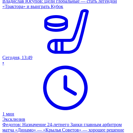
Владислав Юсупов: Цели глобальные — стать легендой
«Трактора» и выиграть Кубок
Сегодня, 13:49
•
1
мин
Эксклюзив
Федотов: Назначение 24-летнего Заики главным арбитром
матча «Динамо» — «Крылья Советов» — хорошее решение