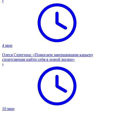
•
4
мин
Олеся Серегина: «Помогаем завершившим карьеру
спортсменам найти себя в новой жизни»
•
10
мин