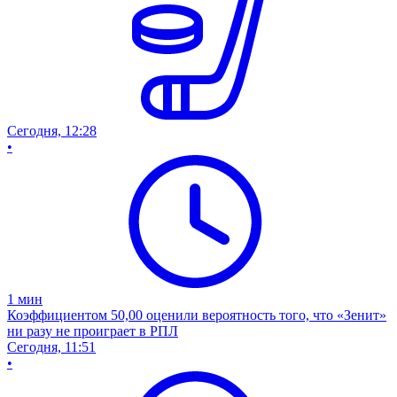
Сегодня, 12:28
•
1
мин
Коэффициентом 50,00 оценили вероятность того, что «Зенит»
ни разу не проиграет в РПЛ
Сегодня, 11:51
•