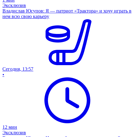
Эксклюзив
Владислав Юсупов: Я — патриот «Трактора» и хочу играть в
нем всю свою карьеру
Сегодня, 13:57
•
12
мин
Эксклюзив