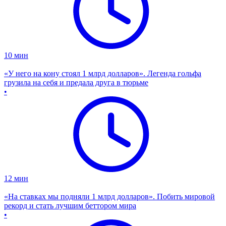
10
мин
«У него на кону стоял 1 млрд долларов». Легенда гольфа
грузила на себя и предала друга в тюрьме
•
12
мин
«На ставках мы подняли 1 млрд долларов». Побить мировой
рекорд и стать лучшим беттором мира
•