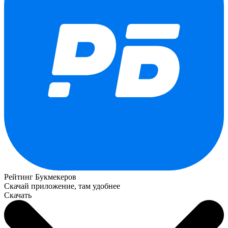
Рейтинг Букмекеров
Скачай приложение, там удобнее
Скачать