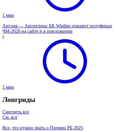
1
мин
Англия — Аргентина: БК Winline покажет полуфинал
ЧМ-2026 на сайте и в приложении
•
1
мин
Лонгриды
Смотреть все
См. все
Все, что нужно знать о Премии РБ 2025