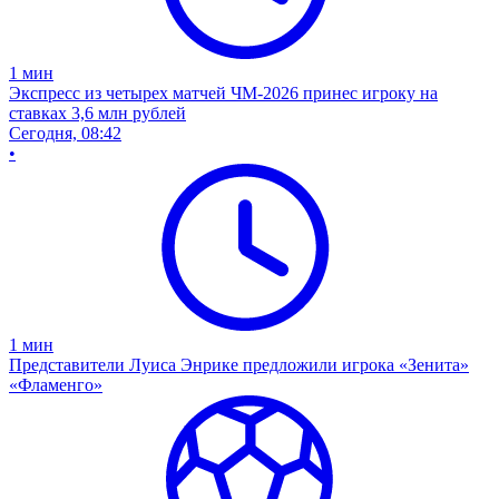
1
мин
Экспресс из четырех матчей ЧМ-2026 принес игроку на
ставках 3,6 млн рублей
Сегодня, 08:42
•
1
мин
Представители Луиса Энрике предложили игрока «Зенита»
«Фламенго»