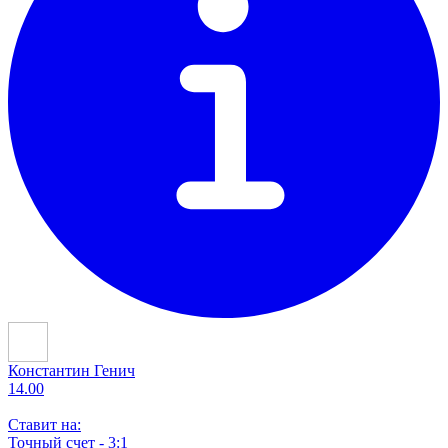
Константин Генич
14.00
Ставит на:
Точный счет - 3:1