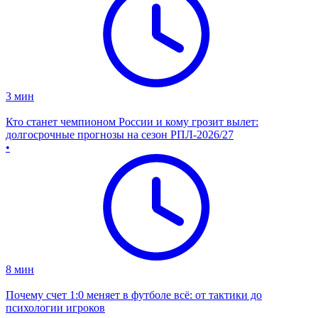
3
мин
Кто станет чемпионом России и кому грозит вылет:
долгосрочные прогнозы на сезон РПЛ-2026/27
•
8
мин
Почему счет 1:0 меняет в футболе всё: от тактики до
психологии игроков