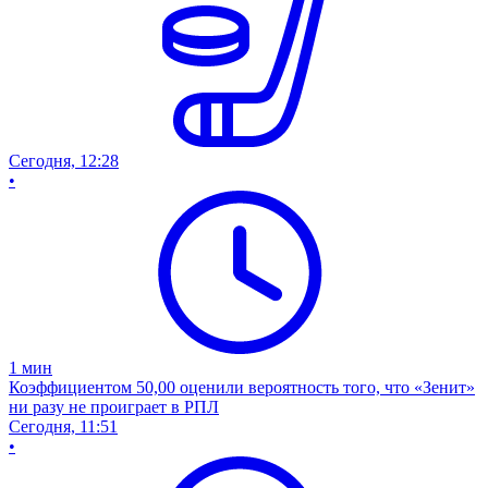
Сегодня, 12:28
•
1
мин
Коэффициентом 50,00 оценили вероятность того, что «Зенит»
ни разу не проиграет в РПЛ
Сегодня, 11:51
•