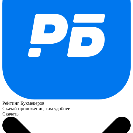
Рейтинг Букмекеров
Скачай приложение, там удобнее
Скачать