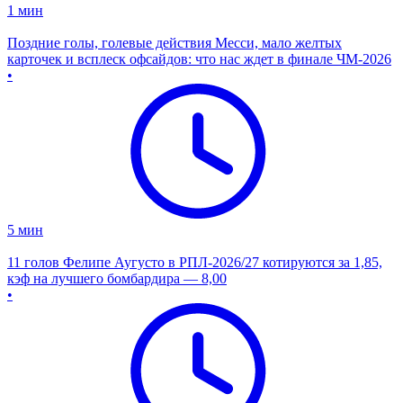
1
мин
Поздние голы, голевые действия Месси, мало желтых
карточек и всплеск офсайдов: что нас ждет в финале ЧМ-2026
•
5
мин
11 голов Фелипе Аугусто в РПЛ-2026/27 котируются за 1,85,
кэф на лучшего бомбардира — 8,00
•