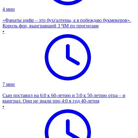
4
мин
«Фанаты цифр – это бухгалтеры, а я побеждаю букмекеров».
Король фор, выигравший 3 ЧМ по прогнозам
•
7
мин
Сын поставил на 6:0 к 60-летию и 5:0 к 50-летию отца – и
выиграл. Они не знали про 4:0 в год 40-летия
•