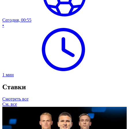
Сегодня, 00:55
•
1
мин
Ставки
Смотреть все
См. все