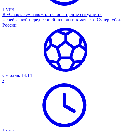
1
мин
В «Спартаке» изложили свое видение ситуации с
жеребьевкой перед серией пенальти в матче за Суперкубок
России
Сегодня, 14:14
•
1
мин