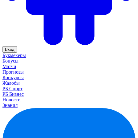
Вход
Букмекеры
Бонусы
Матчи
Прогнозы
Конкурсы
Жалобы
РБ Спорт
РБ Бизнес
Новости
Знания