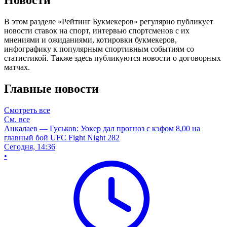
В этом разделе «Рейтинг Букмекеров» регулярно публикует
новости ставок на спорт, интервью спортсменов с их
мнениями и ожиданиями, котировки букмекеров,
инфографику к популярным спортивным событиям со
статистикой. Также здесь публикуются новости о договорных
матчах.
Главные новости
Смотреть все
См. все
Анкалаев — Гуськов: Уокер дал прогноз с кэфом 8,00 на
главный бой UFC Fight Night 282
Сегодня, 14:36
•