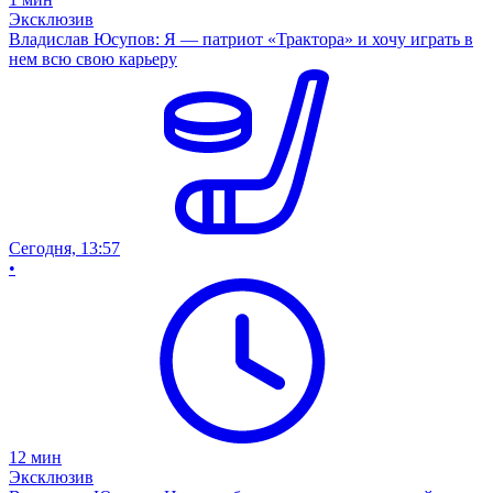
Эксклюзив
Владислав Юсупов: Я — патриот «Трактора» и хочу играть в
нем всю свою карьеру
Сегодня, 13:57
•
12
мин
Эксклюзив