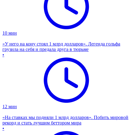
10
мин
«У него на кону стоял 1 млрд долларов». Легенда гольфа
грузила на себя и предала друга в тюрьме
•
12
мин
«На ставках мы подняли 1 млрд долларов». Побить мировой
рекорд и стать лучшим беттором мира
•