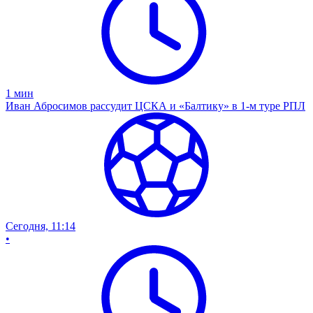
1
мин
Иван Абросимов рассудит ЦСКА и «Балтику» в 1-м туре РПЛ
Сегодня, 11:14
•