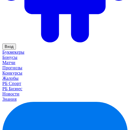
Вход
Букмекеры
Бонусы
Матчи
Прогнозы
Конкурсы
Жалобы
РБ Спорт
РБ Бизнес
Новости
Знания