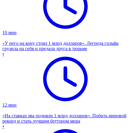
10
мин
«У него на кону стоял 1 млрд долларов». Легенда гольфа
грузила на себя и предала друга в тюрьме
•
12
мин
«На ставках мы подняли 1 млрд долларов». Побить мировой
рекорд и стать лучшим беттором мира
•