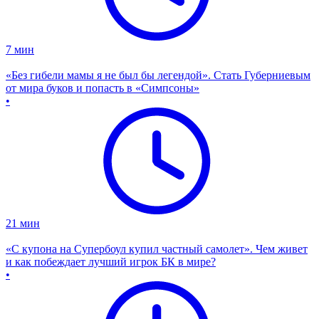
7
мин
«Без гибели мамы я не был бы легендой». Стать Губерниевым
от мира буков и попасть в «Симпсоны»
•
21
мин
«С купона на Супербоул купил частный самолет». Чем живет
и как побеждает лучший игрок БК в мире?
•