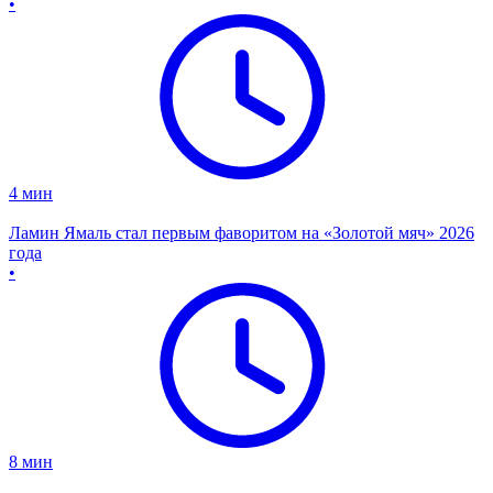
•
4
мин
Ламин Ямаль стал первым фаворитом на «Золотой мяч» 2026
года
•
8
мин