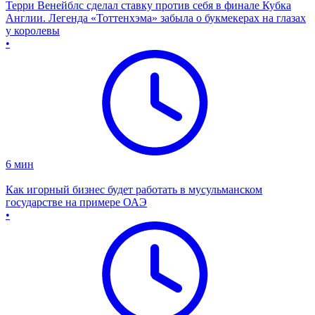
Терри Венейблс сделал ставку против себя в финале Кубка
Англии. Легенда «Тоттенхэма» забыла о букмекерах на глазах
у королевы
•
6
мин
Как игорный бизнес будет работать в мусульманском
государстве на примере ОАЭ
•