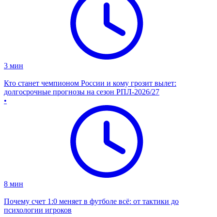
3
мин
Кто станет чемпионом России и кому грозит вылет:
долгосрочные прогнозы на сезон РПЛ-2026/27
•
8
мин
Почему счет 1:0 меняет в футболе всё: от тактики до
психологии игроков