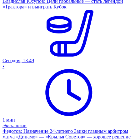
Владислав Юсупов: Цели глобальные — стать легендой
«Трактора» и выиграть Кубок
Сегодня, 13:49
•
1
мин
Эксклюзив
Федотов: Назначение 24-летнего Заики главным арбитром
матча «Динамо» — «Крылья Советов» — хорошее решение