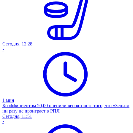
Сегодня, 12:28
•
1
мин
Коэффициентом 50,00 оценили вероятность того, что «Зенит»
ни разу не проиграет в РПЛ
Сегодня, 11:51
•