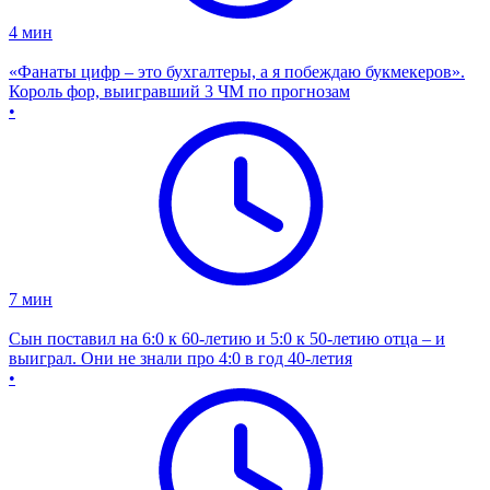
4
мин
«Фанаты цифр – это бухгалтеры, а я побеждаю букмекеров».
Король фор, выигравший 3 ЧМ по прогнозам
•
7
мин
Сын поставил на 6:0 к 60-летию и 5:0 к 50-летию отца – и
выиграл. Они не знали про 4:0 в год 40-летия
•