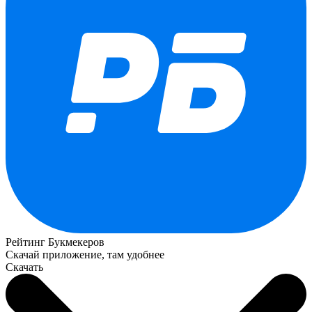
Рейтинг Букмекеров
Скачай приложение, там удобнее
Скачать