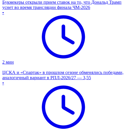
Букмекеры открыли прием ставок на то, что Дональд Трамп
уснет во время трансляции финала ЧМ-2026
•
2
мин
ЦСКА и «Спартак» в прошлом сезоне обменялись победами,
аналогичный вариант в РПЛ-2026/27 — 3,55
•