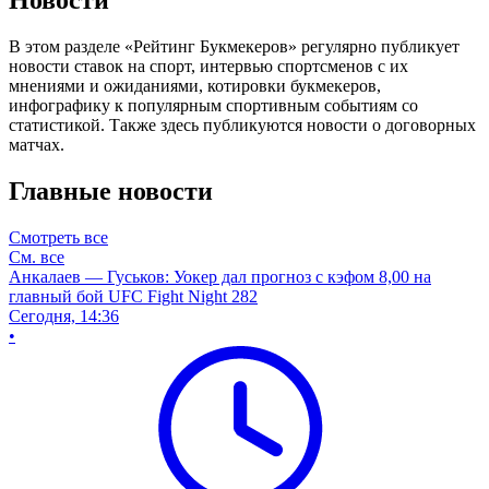
В этом разделе «Рейтинг Букмекеров» регулярно публикует
новости ставок на спорт, интервью спортсменов с их
мнениями и ожиданиями, котировки букмекеров,
инфографику к популярным спортивным событиям со
статистикой. Также здесь публикуются новости о договорных
матчах.
Главные новости
Смотреть все
См. все
Анкалаев — Гуськов: Уокер дал прогноз с кэфом 8,00 на
главный бой UFC Fight Night 282
Сегодня, 14:36
•