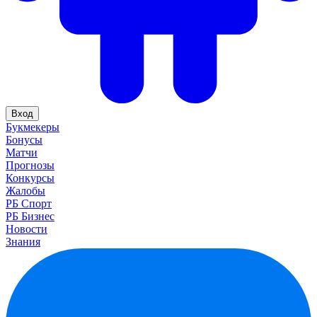
Вход
Букмекеры
Бонусы
Матчи
Прогнозы
Конкурсы
Жалобы
РБ Спорт
РБ Бизнес
Новости
Знания