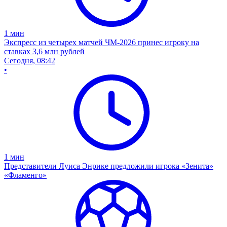
1
мин
Экспресс из четырех матчей ЧМ-2026 принес игроку на
ставках 3,6 млн рублей
Сегодня, 08:42
•
1
мин
Представители Луиса Энрике предложили игрока «Зенита»
«Фламенго»