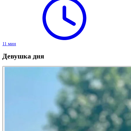
11
мин
Девушка дня