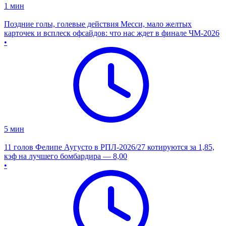
1
мин
Поздние голы, голевые действия Месси, мало желтых
карточек и всплеск офсайдов: что нас ждет в финале ЧМ-2026
•
5
мин
11 голов Фелипе Аугусто в РПЛ-2026/27 котируются за 1,85,
кэф на лучшего бомбардира — 8,00
•