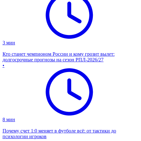
3
мин
Кто станет чемпионом России и кому грозит вылет:
долгосрочные прогнозы на сезон РПЛ-2026/27
•
8
мин
Почему счет 1:0 меняет в футболе всё: от тактики до
психологии игроков