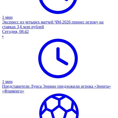
1
мин
Экспресс из четырех матчей ЧМ-2026 принес игроку на
ставках 3,6 млн рублей
Сегодня, 08:42
•
1
мин
Представители Луиса Энрике предложили игрока «Зенита»
«Фламенго»