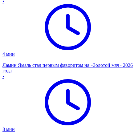
•
4
мин
Ламин Ямаль стал первым фаворитом на «Золотой мяч» 2026
года
•
8
мин