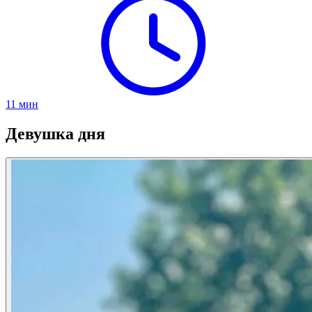
11
мин
Девушка дня