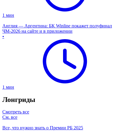
1
мин
Англия — Аргентина: БК Winline покажет полуфинал
ЧМ-2026 на сайте и в приложении
•
1
мин
Лонгриды
Смотреть все
См. все
Все, что нужно знать о Премии РБ 2025