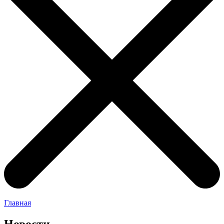
Главная
Новости