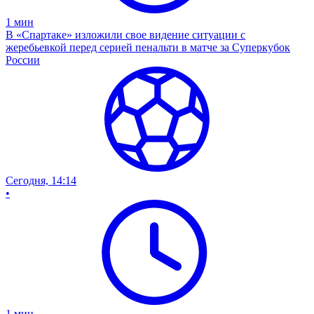
1
мин
В «Спартаке» изложили свое видение ситуации с
жеребьевкой перед серией пенальти в матче за Суперкубок
России
Сегодня, 14:14
•
1
мин