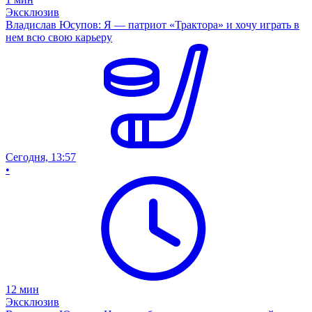
Эксклюзив
Владислав Юсупов: Я — патриот «Трактора» и хочу играть в
нем всю свою карьеру
Сегодня, 13:57
•
12
мин
Эксклюзив