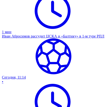
1
мин
Иван Абросимов рассудит ЦСКА и «Балтику» в 1-м туре РПЛ
Сегодня, 11:14
•