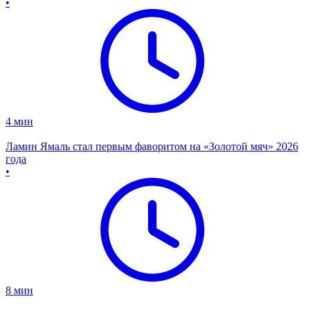
•
4
мин
Ламин Ямаль стал первым фаворитом на «Золотой мяч» 2026
года
•
8
мин