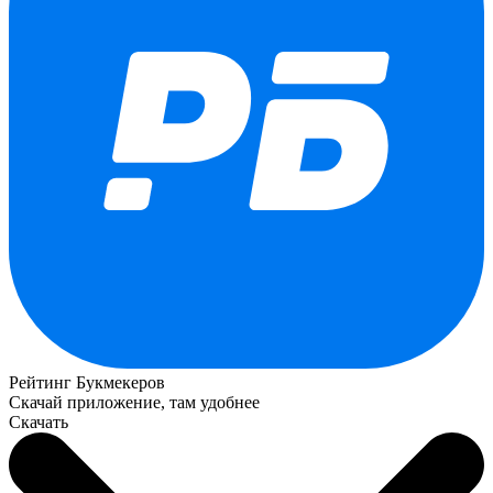
Рейтинг Букмекеров
Скачай приложение, там удобнее
Скачать