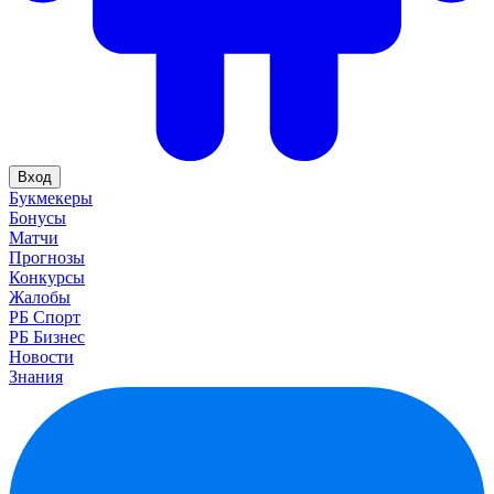
Вход
Букмекеры
Бонусы
Матчи
Прогнозы
Конкурсы
Жалобы
РБ Спорт
РБ Бизнес
Новости
Знания