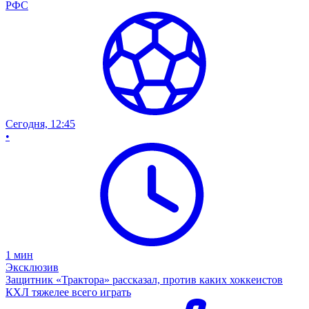
РФС
Сегодня, 12:45
•
1
мин
Эксклюзив
Защитник «Трактора» рассказал, против каких хоккеистов
КХЛ тяжелее всего играть