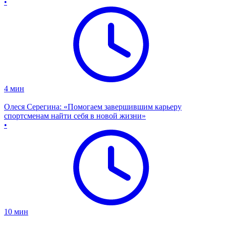
•
4
мин
Олеся Серегина: «Помогаем завершившим карьеру
спортсменам найти себя в новой жизни»
•
10
мин