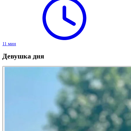
11
мин
Девушка дня