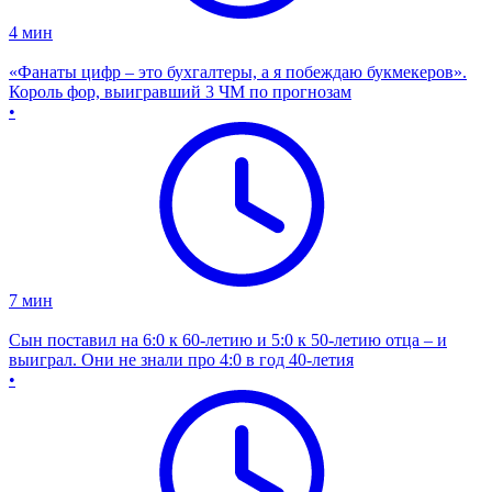
4
мин
«Фанаты цифр – это бухгалтеры, а я побеждаю букмекеров».
Король фор, выигравший 3 ЧМ по прогнозам
•
7
мин
Сын поставил на 6:0 к 60-летию и 5:0 к 50-летию отца – и
выиграл. Они не знали про 4:0 в год 40-летия
•