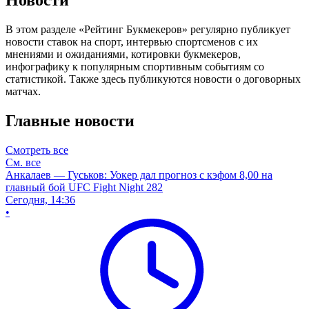
В этом разделе «Рейтинг Букмекеров» регулярно публикует
новости ставок на спорт, интервью спортсменов с их
мнениями и ожиданиями, котировки букмекеров,
инфографику к популярным спортивным событиям со
статистикой. Также здесь публикуются новости о договорных
матчах.
Главные новости
Смотреть все
См. все
Анкалаев — Гуськов: Уокер дал прогноз с кэфом 8,00 на
главный бой UFC Fight Night 282
Сегодня, 14:36
•