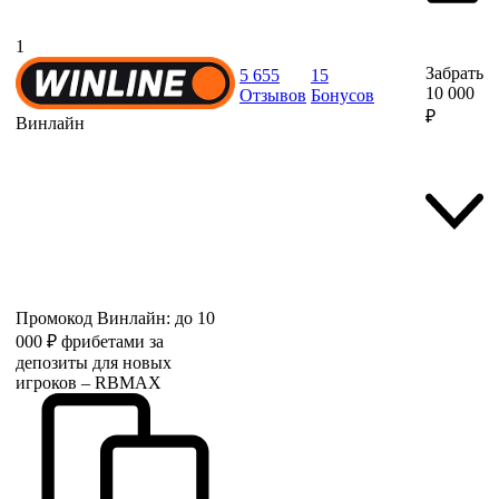
1
Забрать
5 655
15
10 000
Отзывов
Бонусов
₽
Винлайн
Промокод Винлайн: до 10
000 ₽ фрибетами за
депозиты для новых
игроков – RBMAX