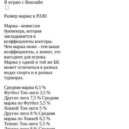
Я играю c Винлайн
Размер маржи в PARI
Маржа - комиссия
букмекера, которая
закладывается в
коэффициенты конторы.
Чем маржа ниже - тем выше
коэффициенты, а значит, это
выгоднее для игрока.
Маржа у одной и той же БК
может отличаться в разных
видах спорта и в разных
турнирах.
Средняя маржа 6,5 %
Футбол
Топ-лиги 3,5 %
Другие лиги 7,5 %
Средняя
маржа по Футбол 5,5 %
Хоккей
Топ-лиги 5 %
Другие лиги 8 %
Средняя
маржа по Хоккей 6,5 %
Теннис
Топ-лиги 5,5 %
Другие лиги 8 %
Средняя