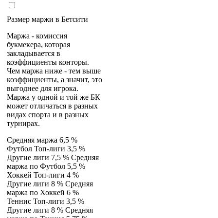
Размер маржи в Бетсити
Маржа - комиссия
букмекера, которая
закладывается в
коэффициенты конторы.
Чем маржа ниже - тем выше
коэффициенты, а значит, это
выгоднее для игрока.
Маржа у одной и той же БК
может отличаться в разных
видах спорта и в разных
турнирах.
Средняя маржа 6,5 %
Футбол
Топ-лиги 3,5 %
Другие лиги 7,5 %
Средняя
маржа по Футбол 5,5 %
Хоккей
Топ-лиги 4 %
Другие лиги 8 %
Средняя
маржа по Хоккей 6 %
Теннис
Топ-лиги 3,5 %
Другие лиги 8 %
Средняя