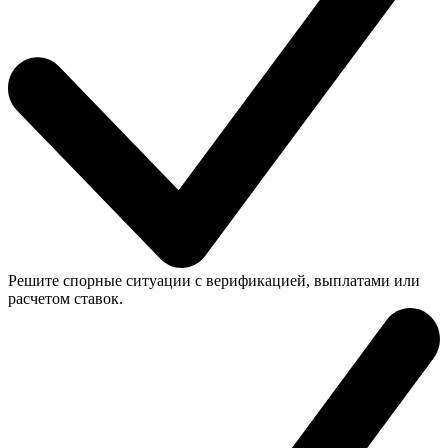
Решите спорные ситуации с верификацией, выплатами или
расчетом ставок.