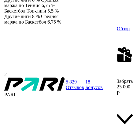
маржа по Теннис 6,75 %
Баскетбол
Топ-лиги 5,5 %
Другие лиги 8 %
Средняя
маржа по Баскетбол 6,75 %
Обзор
2
Забрать
5 829
18
25 000
Отзывов
Бонусов
₽
PARI