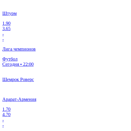
Штурм
1.90
3.65
-
-
Лига чемпионов
Футбол
Сегодня • 22:00
Шемрок Роверс
Арарат-Армения
1.70
4.70
-
-