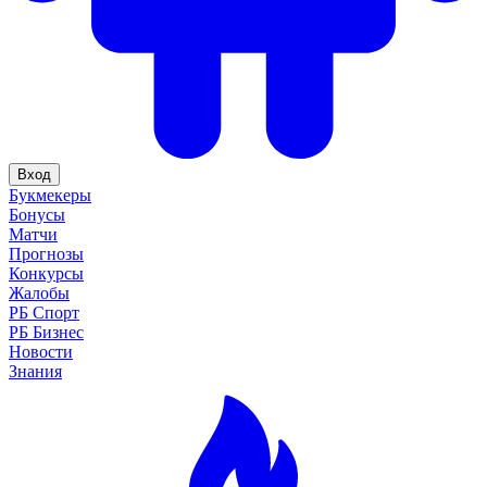
Вход
Букмекеры
Бонусы
Матчи
Прогнозы
Конкурсы
Жалобы
РБ Спорт
РБ Бизнес
Новости
Знания