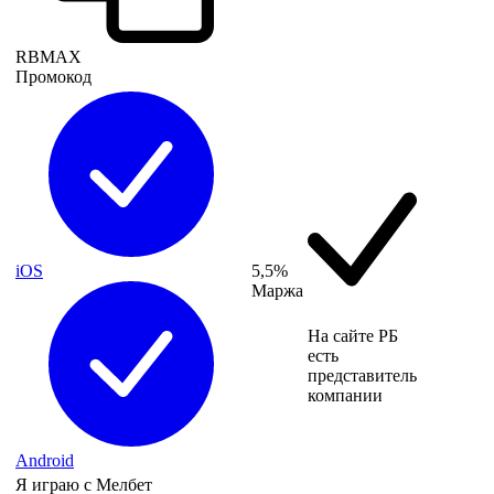
RBMAX
Промокод
iOS
5,5
%
Маржа
На сайте РБ
есть
представитель
компании
Android
Я играю c Мелбет