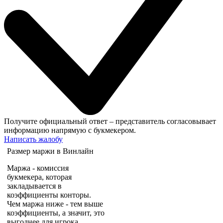
Получите официальный ответ – представитель согласовывает
информацию напрямую с букмекером.
Написать жалобу
Размер маржи в Винлайн
Маржа - комиссия
букмекера, которая
закладывается в
коэффициенты конторы.
Чем маржа ниже - тем выше
коэффициенты, а значит, это
выгоднее для игрока.