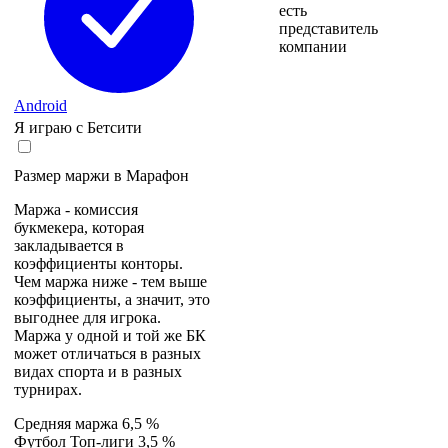
есть
представитель
компании
Android
Я играю c Бетсити
Размер маржи в Марафон
Маржа - комиссия
букмекера, которая
закладывается в
коэффициенты конторы.
Чем маржа ниже - тем выше
коэффициенты, а значит, это
выгоднее для игрока.
Маржа у одной и той же БК
может отличаться в разных
видах спорта и в разных
турнирах.
Средняя маржа 6,5 %
Футбол
Топ-лиги 3,5 %