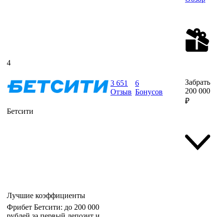
4
Забрать
3 651
6
200 000
Отзыв
Бонусов
₽
Бетсити
Лучшие коэффициенты
Фрибет Бетсити: до 200 000
рублей за первый депозит и