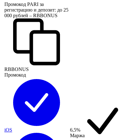
Промокод PARI за
регистрацию и депозит: до 25
000 рублей – RBBONUS
RBBONUS
Промокод
iOS
6,5
%
Маржа