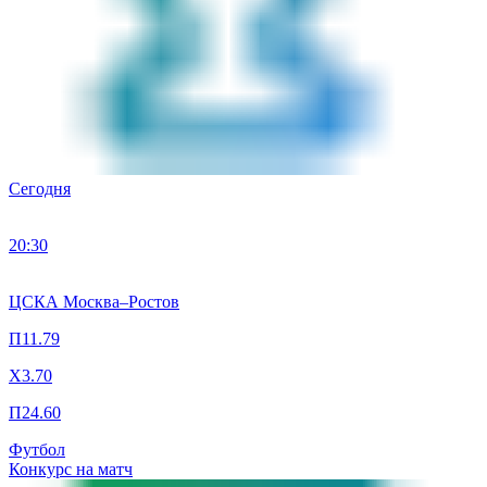
Сегодня
20:30
ЦСКА Москва
–
Ростов
П1
1.79
X
3.70
П2
4.60
Футбол
Конкурс на матч