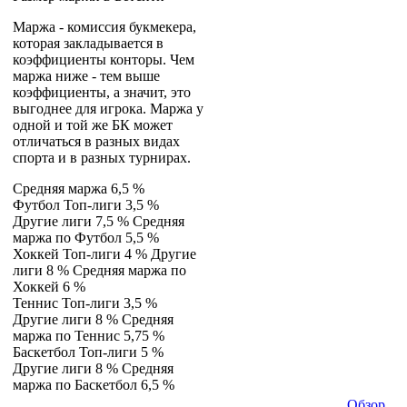
Маржа - комиссия букмекера,
которая закладывается в
коэффициенты конторы. Чем
маржа ниже - тем выше
коэффициенты, а значит, это
выгоднее для игрока. Маржа у
одной и той же БК может
отличаться в разных видах
спорта и в разных турнирах.
Средняя маржа 6,5 %
Футбол
Топ-лиги 3,5 %
Другие лиги 7,5 %
Средняя
маржа по Футбол 5,5 %
Хоккей
Топ-лиги 4 %
Другие
лиги 8 %
Средняя маржа по
Хоккей 6 %
Теннис
Топ-лиги 3,5 %
Другие лиги 8 %
Средняя
маржа по Теннис 5,75 %
Баскетбол
Топ-лиги 5 %
Другие лиги 8 %
Средняя
маржа по Баскетбол 6,5 %
Обзор