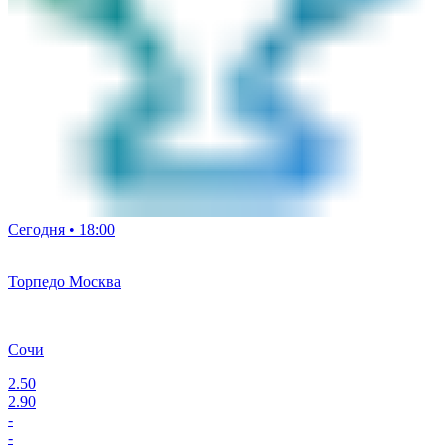
Сегодня • 18:00
Торпедо Москва
Сочи
2.50
2.90
-
-