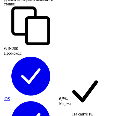
ставки
WIN200
Промокод
iOS
6,5
%
Маржа
На сайте РБ