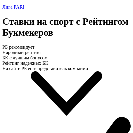
Лига PARI
Ставки на спорт с Рейтингом
Букмекеров
РБ рекомендует
Народный рейтинг
БК с лучшим бонусом
Рейтинг надежных БК
На сайте РБ есть представитель компании