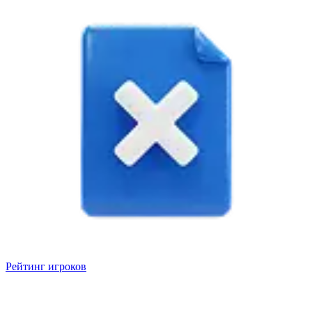
Рейтинг игроков