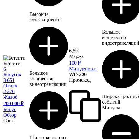
Высокие
коэффициенты
Большое
количество
видеотрансляци
6,5%
Маржа
100 ₽
Бетсити
Мин депозит
6
Большое
WIN200
Бонусов
количество
Промокод
3 651
видеотрансляций
Отзыв
2 276
Широкая роспис
Жалоб
событий
200 000 ₽
Минусы
Бонус
Обзор
Сайт
Широкая роспись