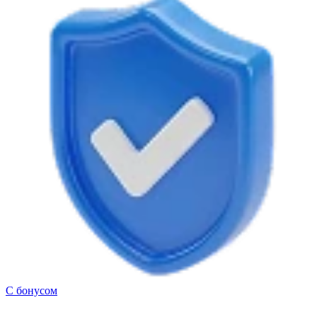
С бонусом