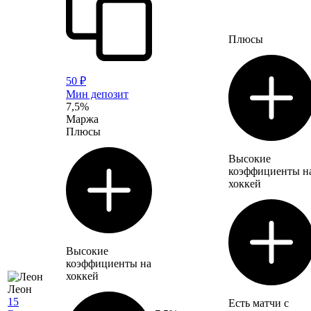
Плюсы
50 ₽
Мин депозит
7,5%
Маржа
Плюсы
Высокие
коэффициенты н
хоккей
Высокие
коэффициенты на
хоккей
Леон
15
Есть матчи с