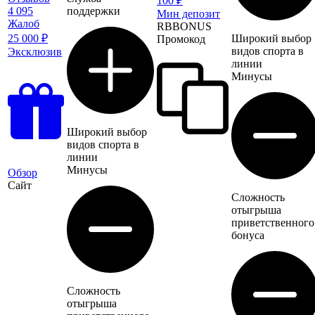
100 ₽
4 095
поддержки
Мин депозит
Жалоб
RBBONUS
25 000 ₽
Широкий выбор
Промокод
видов спорта в
Эксклюзив
линии
Минусы
Широкий выбор
видов спорта в
линии
Минусы
Обзор
Сайт
Сложность
отыгрыша
приветственного
бонуса
Сложность
отыгрыша