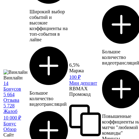
Широкий выбор
событий и
высокие
коэффициенты на
топ-события в
лайве
Большое
количество
видеотрансляци
6,5%
Маржа
100 ₽
Винлайн
Мин депозит
14
RBMAX
Бонусов
Большое
Промокод
5 664
количество
Отзыва
видеотрансляций
5 728
Жалоб
Повышенные
10 000 ₽
коэффициенты н
Бонус
матчи "любимой
Обзор
команды"
Сайт
Минусы