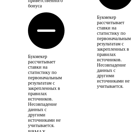
приветственного
бонуса
Букмекер
рассчитывает
ставки на
статистику по
первоначальным
результатам с
закрепленных в
правилах
Букмекер
источников.
рассчитывает
Несовпадение
ставки на
данных с
статистику по
другими
первоначальным
источниками не
результатам с
учитывается.
закрепленных в
правилах
источников.
Несовпадение
данных с
другими
источниками не
учитывается.
RBMAX