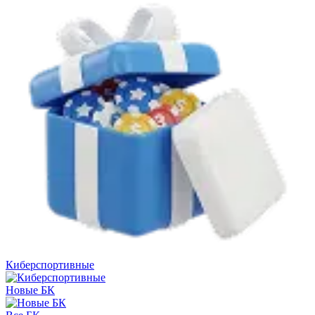
Киберспортивные
Новые БК