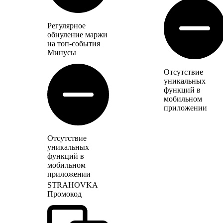
Регулярное
обнуление маржи
на топ-события
Минусы
Отсутствие
уникальных
функций в
мобильном
приложении
Отсутствие
уникальных
функций в
мобильном
приложении
STRAHOVKA
Промокод