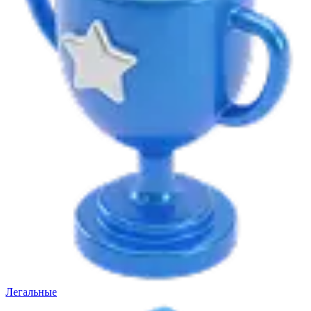
Легальные