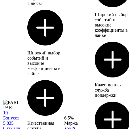
Плюсы
Широкий выбор
событий и
высокие
коэффициенты в
лайве
Широкий выбор
событий и
высокие
коэффициенты в
лайве
Качественная
служба
поддержки
PARI
19
Бонусов
6,5%
5 835
Качественная
Маржа
Отзывов
служба