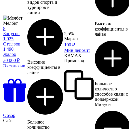
видов спорта и
турниров в
линии
Мелбет
Высокие
8
коэффициенты в
Бонусов
5,5%
лайве
1 925
Маржа
Отзывов
100 ₽
1 490
Мин депозит
Жалоб
RBMAX
30 000 ₽
Промокод
Высокие
Эксклюзив
коэффициенты в
лайве
Большое
количество
способов связи с
поддержкой
Минусы
Обзор
Сайт
Большое
количество