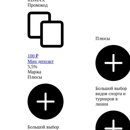
Промокод
Плюсы
100 ₽
Мин депозит
5,5%
Маржа
Плюсы
Большой выбор
видов спорта и
турниров в
линии
Большой выбор