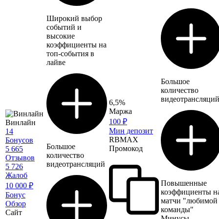
Широкий выбор
событий и
высокие
коэффициенты на
топ-события в
лайве
Большое
количество
видеотрансляци
6,5%
Маржа
100 ₽
Винлайн
Мин депозит
14
RBMAX
Бонусов
Большое
Промокод
5 665
количество
Отзывов
видеотрансляций
5 726
Жалоб
Повышенные
10 000 ₽
коэффициенты н
Бонус
матчи "любимой
Обзор
команды"
Сайт
Минусы