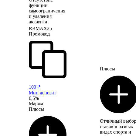
функции
самоограничения
и удаления
аккаунта
RBMAX25
Промокод
Плюсы
100 ₽
Мин депозит
6,5%
Маржа
Плюсы
Отличный выбо
ставок в разных
видах спорта и