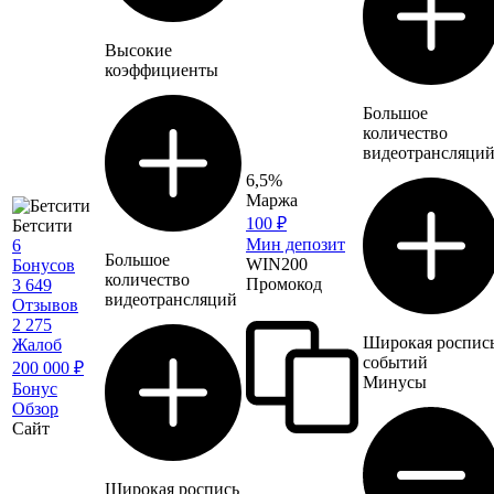
Высокие
коэффициенты
Большое
количество
видеотрансляци
6,5%
Маржа
100 ₽
Бетсити
Мин депозит
6
Большое
WIN200
Бонусов
количество
Промокод
3 649
видеотрансляций
Отзывов
2 275
Широкая роспис
Жалоб
событий
200 000 ₽
Минусы
Бонус
Обзор
Сайт
Широкая роспись