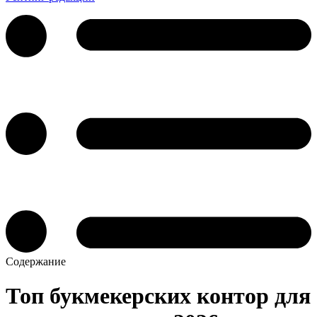
Содержание
Топ букмекерских контор для