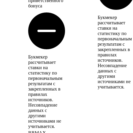
приветственного
бонуса
Букмекер
рассчитывает
ставки на
статистику по
первоначальным
результатам с
закрепленных в
правилах
Букмекер
источников.
рассчитывает
Несовпадение
ставки на
данных с
статистику по
другими
первоначальным
источниками не
результатам с
учитывается.
закрепленных в
правилах
источников.
Несовпадение
данных с
другими
источниками не
учитывается.
RBMAX