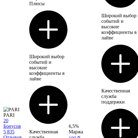
Плюсы
Широкий выбор
событий и
высокие
коэффициенты в
лайве
Широкий выбор
событий и
высокие
коэффициенты в
лайве
Качественная
служба
поддержки
PARI
20
Бонусов
6,5%
5 835
Качественная
Маржа
Отзывов
служба