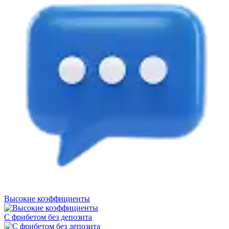
Высокие коэффициенты
С фрибетом без депозита