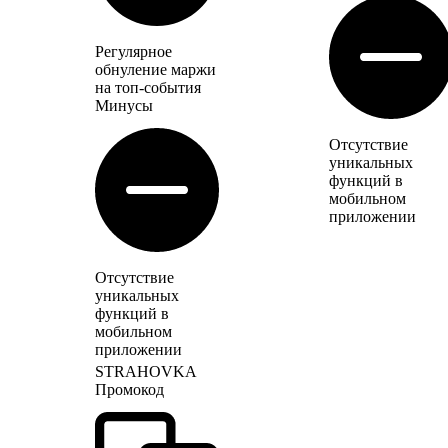
Регулярное
обнуление маржи
на топ-события
Минусы
Отсутствие
уникальных
функций в
мобильном
приложении
Отсутствие
уникальных
функций в
мобильном
приложении
STRAHOVKA
Промокод