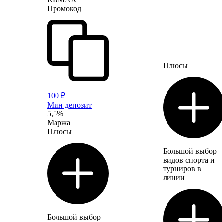
Промокод
Плюсы
100 ₽
Мин депозит
5,5%
Маржа
Плюсы
Большой выбор
видов спорта и
турниров в
линии
Большой выбор