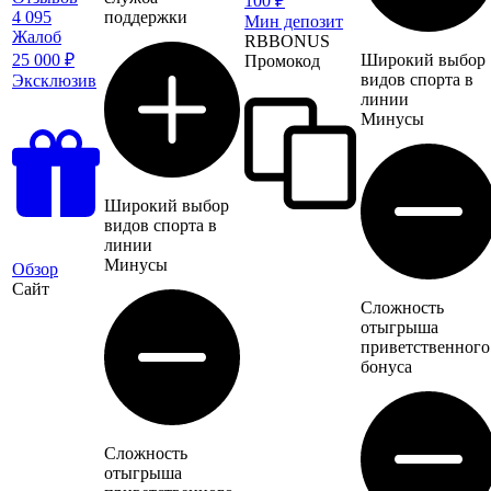
100 ₽
4 095
поддержки
Мин депозит
Жалоб
RBBONUS
25 000 ₽
Широкий выбор
Промокод
видов спорта в
Эксклюзив
линии
Минусы
Широкий выбор
видов спорта в
линии
Минусы
Обзор
Сайт
Сложность
отыгрыша
приветственного
бонуса
Сложность
отыгрыша