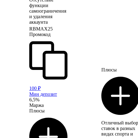
функции
самоограничения
и удаления
аккаунта
RBMAX25
Промокод
Плюсы
100 ₽
Мин депозит
6,5%
Маржа
Плюсы
Отличный выбо
ставок в разных
видах спорта и