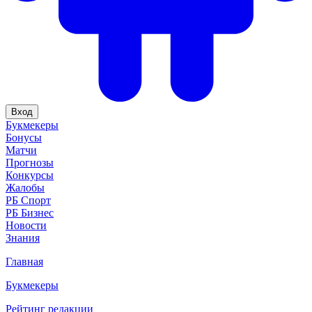
Вход
Букмекеры
Бонусы
Матчи
Прогнозы
Конкурсы
Жалобы
РБ Спорт
РБ Бизнес
Новости
Знания
Главная
Букмекеры
Рейтинг редакции