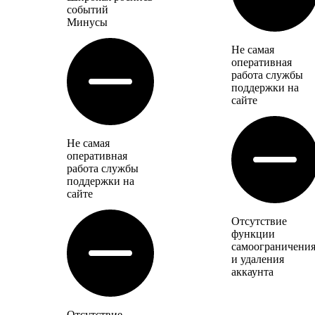
событий
Минусы
Не самая
оперативная
работа службы
поддержки на
сайте
Не самая
оперативная
работа службы
поддержки на
сайте
Отсутствие
функции
самоограничени
и удаления
аккаунта
Отсутствие