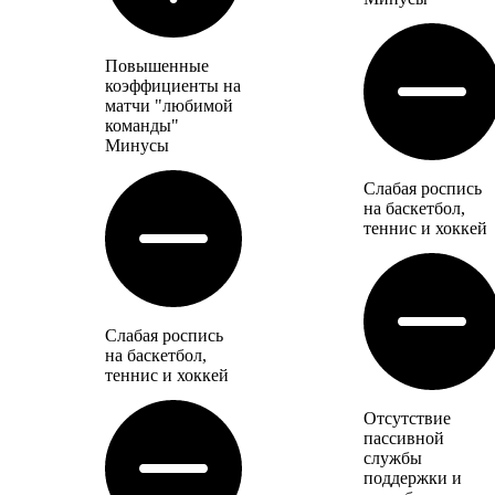
Повышенные
коэффициенты на
матчи "любимой
команды"
Минусы
Слабая роспись
на баскетбол,
теннис и хоккей
Слабая роспись
на баскетбол,
теннис и хоккей
Отсутствие
пассивной
службы
поддержки и