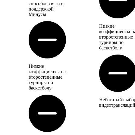
способов связи с
поддержкой
Минусы
Низкие
коэффициенты н
второстепенные
турниры по
баскетболу
Низкие
коэффициенты на
второстепенные
турниры по
баскетболу
Небогатый выбо
видеотрансляци