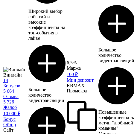
Широкий выбор
событий и
высокие
коэффициенты на
топ-события в
лайве
Большое
количество
видеотрансляци
6,5%
Маржа
100 ₽
Винлайн
Мин депозит
14
RBMAX
Бонусов
Большое
Промокод
5 664
количество
Отзыва
видеотрансляций
5 726
Жалоб
Повышенные
10 000 ₽
коэффициенты н
Бонус
матчи "любимой
Обзор
команды"
Сайт
Минусы