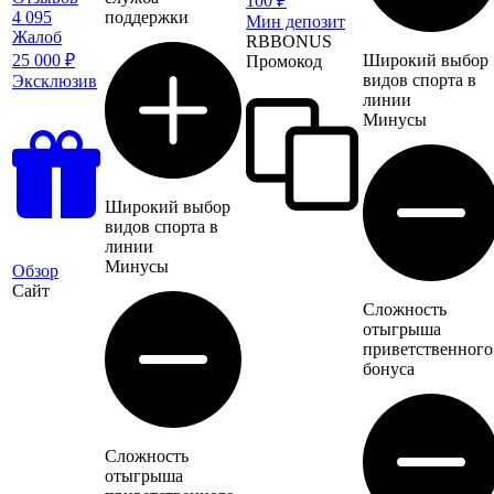
100 ₽
4 095
поддержки
Мин депозит
Жалоб
RBBONUS
25 000 ₽
Широкий выбор
Промокод
видов спорта в
Эксклюзив
линии
Минусы
Широкий выбор
видов спорта в
линии
Минусы
Обзор
Сайт
Сложность
отыгрыша
приветственного
бонуса
Сложность
отыгрыша