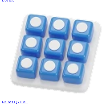
Все БК
БК без ЦУПИС