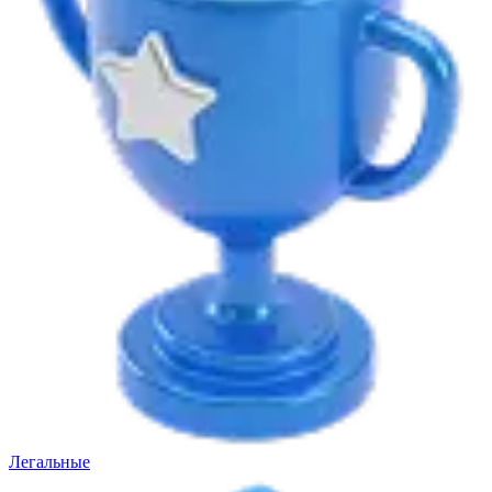
Легальные