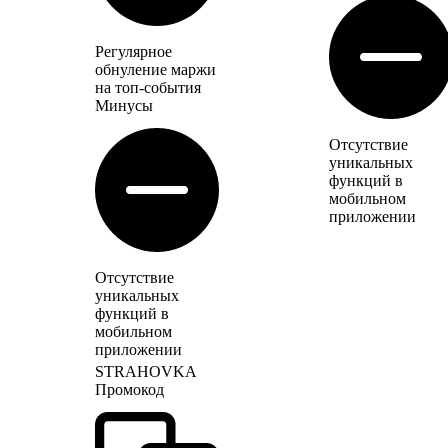
Регулярное
обнуление маржи
на топ-события
Минусы
Отсутствие
уникальных
функций в
мобильном
приложении
Отсутствие
уникальных
функций в
мобильном
приложении
STRAHOVKA
Промокод