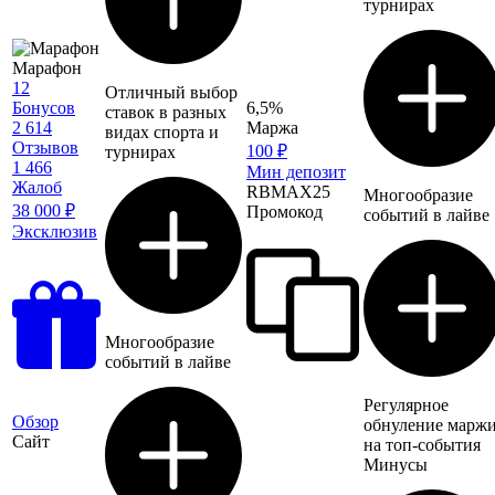
турнирах
Марафон
12
Отличный выбор
Бонусов
6,5%
ставок в разных
2 614
Маржа
видах спорта и
Отзывов
100 ₽
турнирах
1 466
Мин депозит
Жалоб
RBMAX25
Многообразие
38 000 ₽
Промокод
событий в лайве
Эксклюзив
Многообразие
событий в лайве
Регулярное
Обзор
обнуление марж
Сайт
на топ-события
Минусы