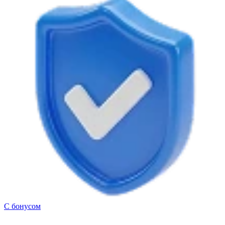
С бонусом