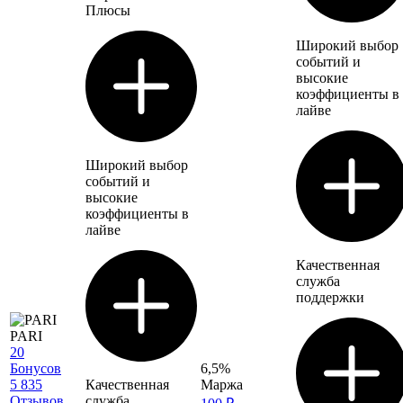
Плюсы
Широкий выбор
событий и
высокие
коэффициенты в
лайве
Широкий выбор
событий и
высокие
коэффициенты в
лайве
Качественная
служба
поддержки
PARI
20
Бонусов
6,5%
5 835
Качественная
Маржа
Отзывов
служба