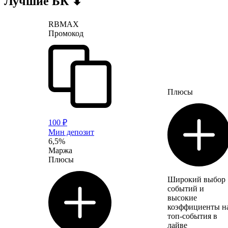
Лучшие БК ⬇
RBMAX
Промокод
Плюсы
100 ₽
Мин депозит
6,5%
Маржа
Плюсы
Широкий выбор
событий и
высокие
коэффициенты н
топ-события в
лайве