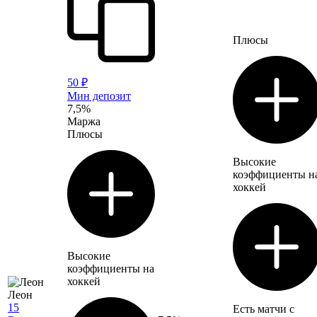
Плюсы
50 ₽
Мин депозит
7,5%
Маржа
Плюсы
Высокие
коэффициенты н
хоккей
Высокие
коэффициенты на
хоккей
Леон
15
Есть матчи с