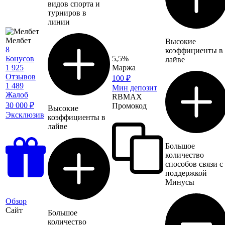
видов спорта и
турниров в
линии
Мелбет
Высокие
8
коэффициенты в
Бонусов
5,5%
лайве
1 925
Маржа
Отзывов
100 ₽
1 489
Мин депозит
Жалоб
RBMAX
30 000 ₽
Промокод
Высокие
Эксклюзив
коэффициенты в
лайве
Большое
количество
способов связи с
поддержкой
Минусы
Обзор
Сайт
Большое
количество