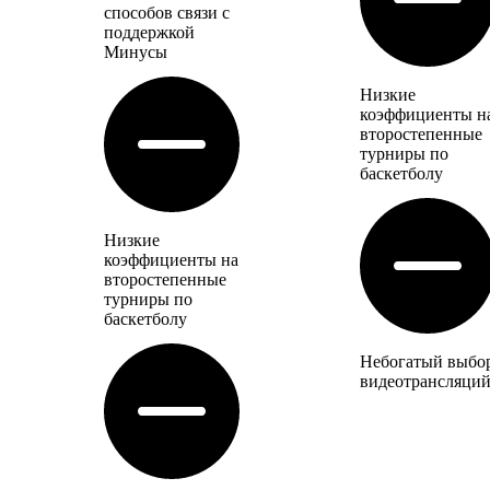
способов связи с
поддержкой
Минусы
Низкие
коэффициенты н
второстепенные
турниры по
баскетболу
Низкие
коэффициенты на
второстепенные
турниры по
баскетболу
Небогатый выбо
видеотрансляци