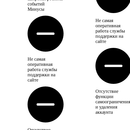
событий
Минусы
Не самая
оперативная
работа службы
поддержки на
сайте
Не самая
оперативная
работа службы
поддержки на
сайте
Отсутствие
функции
самоограничени
и удаления
аккаунта
Отсутствие