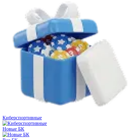
Киберспортивные
Новые БК