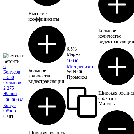
Высокие
коэффициенты
Большое
количество
видеотрансляци
6,5%
Маржа
100 ₽
Бетсити
Мин депозит
6
Большое
WIN200
Бонусов
количество
Промокод
3 650
видеотрансляций
Отзывов
2 275
Широкая роспис
Жалоб
событий
200 000 ₽
Минусы
Бонус
Обзор
Сайт
Широкая роспись