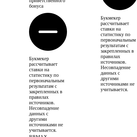
приветственного
бонуса
Букмекер
рассчитывает
ставки на
статистику по
первоначальным
результатам с
закрепленных в
правилах
Букмекер
источников.
рассчитывает
Несовпадение
ставки на
данных с
статистику по
другими
первоначальным
источниками не
результатам с
учитывается.
закрепленных в
правилах
источников.
Несовпадение
данных с
другими
источниками не
учитывается.
RBMAX