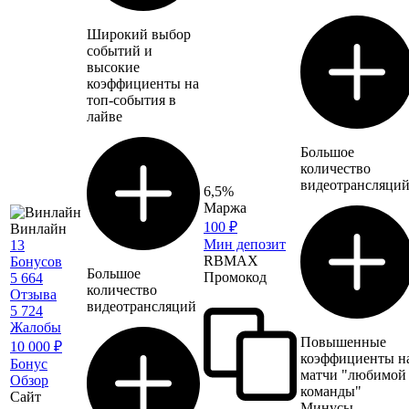
Широкий выбор
событий и
высокие
коэффициенты на
топ-события в
лайве
Большое
количество
видеотрансляци
6,5%
Маржа
100 ₽
Винлайн
Мин депозит
13
RBMAX
Бонусов
Большое
Промокод
5 664
количество
Отзыва
видеотрансляций
5 724
Жалобы
Повышенные
10 000 ₽
коэффициенты н
Бонус
матчи "любимой
Обзор
команды"
Сайт
Минусы