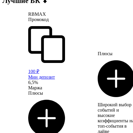
Лучшие БК ⬇
RBMAX
Промокод
Плюсы
100 ₽
Мин депозит
6,5%
Маржа
Плюсы
Широкий выбор
событий и
высокие
коэффициенты н
топ-события в
лайве