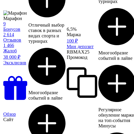
турнирах
Марафон
9
Отличный выбор
Бонусов
6,5%
ставок в разных
2 614
Маржа
видах спорта и
Отзывов
100 ₽
турнирах
1 466
Мин депозит
Жалоб
RBMAX25
Многообразие
38 000 ₽
Промокод
событий в лайве
Эксклюзив
Многообразие
событий в лайве
Регулярное
Обзор
обнуление марж
Сайт
на топ-события
Минусы