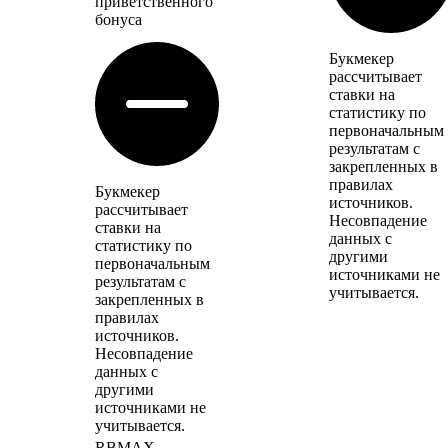
приветственного
бонуса
Букмекер
рассчитывает
ставки на
статистику по
первоначальным
результатам с
закрепленных в
правилах
Букмекер
источников.
рассчитывает
Несовпадение
ставки на
данных с
статистику по
другими
первоначальным
источниками не
результатам с
учитывается.
закрепленных в
правилах
источников.
Несовпадение
данных с
другими
источниками не
учитывается.
RBMAX