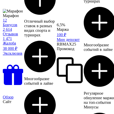
турнирах
Марафон
12
Отличный выбор
Бонусов
6,5%
ставок в разных
2 614
Маржа
видах спорта и
Отзывов
100 ₽
турнирах
1 471
Мин депозит
Жалоба
RBMAX25
Многообразие
38 000 ₽
Промокод
событий в лайве
Эксклюзив
Многообразие
событий в лайве
Регулярное
Обзор
обнуление марж
Сайт
на топ-события
Минусы