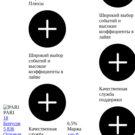
Плюсы
Широкий выбор
событий и
высокие
коэффициенты в
лайве
Широкий выбор
событий и
высокие
коэффициенты в
лайве
Качественная
служба
поддержки
PARI
18
Бонусов
6,5%
5 836
Качественная
Маржа
Отзывов
служба