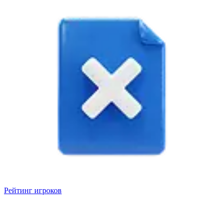
Рейтинг игроков