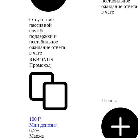
нестабильное
ожидание ответа
в чате
Отсутствие
пассивной
службы
поддержки и
нестабильное
ожидание ответа
в чате
RBBONUS
Промокод
Плюсы
100 ₽
Мин депозит
6,5%
Маржа