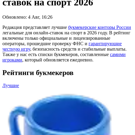
ставок на спорт 2026
Обновлено:
4 Авг, 16:26
Редакция представляет лучшие
букмекерские конторы России
легальные для онлайн-ставок на спорт в 2026 году. В рейтинг
включены только официальные и лицензированные
операторы, прошедшие проверку ФНС и
гарантирующие
честную игру
, безопасность средств и стабильные выплаты.
Также у нас есть списки букмекеров, составленные
самими
игроками
, который обновляется ежедневно.
Рейтинги букмекеров
Лучшие