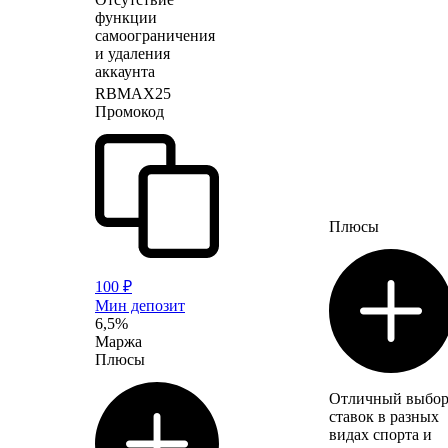
функции
самоограничения
и удаления
аккаунта
RBMAX25
Промокод
Плюсы
100 ₽
Мин депозит
6,5%
Маржа
Плюсы
Отличный выбо
ставок в разных
видах спорта и