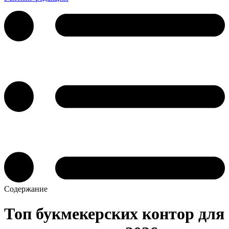
Содержание
Топ букмекерских контор для