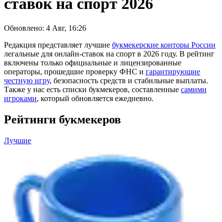
ставок на спорт 2026
Обновлено:
4 Авг, 16:26
Редакция представляет лучшие
букмекерские конторы России
легальные для онлайн-ставок на спорт в 2026 году. В рейтинг
включены только официальные и лицензированные
операторы, прошедшие проверку ФНС и
гарантирующие
честную игру
, безопасность средств и стабильные выплаты.
Также у нас есть списки букмекеров, составленные
самими
игроками
, который обновляется ежедневно.
Рейтинги букмекеров
Лучшие