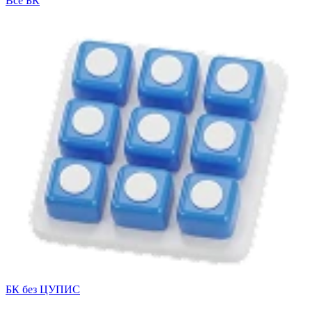
Все БК
БК без ЦУПИС