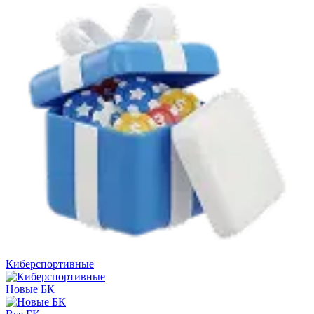
Киберспортивные
Новые БК