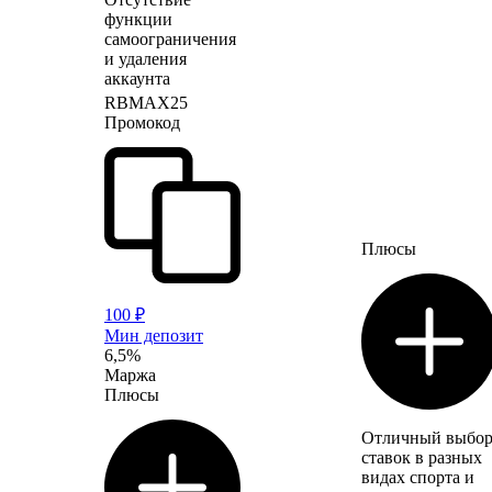
функции
самоограничения
и удаления
аккаунта
RBMAX25
Промокод
Плюсы
100 ₽
Мин депозит
6,5%
Маржа
Плюсы
Отличный выбо
ставок в разных
видах спорта и