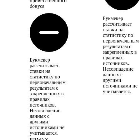
приветственного
бонуса
Букмекер
рассчитывает
ставки на
статистику по
первоначальным
результатам с
закрепленных в
правилах
Букмекер
источников.
рассчитывает
Несовпадение
ставки на
данных с
статистику по
другими
первоначальным
источниками не
результатам с
учитывается.
закрепленных в
правилах
источников.
Несовпадение
данных с
другими
источниками не
учитывается.
RBMAX