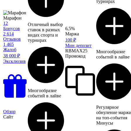
турнирах
Марафон
12
Отличный выбор
Бонусов
6,5%
ставок в разных
2 614
Маржа
видах спорта и
Отзывов
100 ₽
турнирах
1 465
Мин депозит
Жалоб
RBMAX25
Многообразие
38 000 ₽
Промокод
событий в лайве
Эксклюзив
Многообразие
событий в лайве
Регулярное
Обзор
обнуление марж
Сайт
на топ-события
Минусы