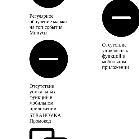
Регулярное
обнуление маржи
на топ-события
Минусы
Отсутствие
уникальных
функций в
мобильном
приложении
Отсутствие
уникальных
функций в
мобильном
приложении
STRAHOVKA
Промокод