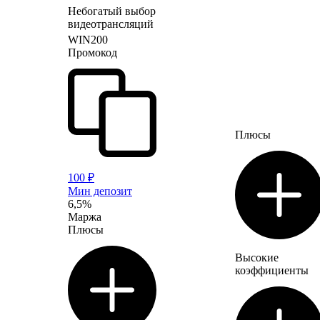
Небогатый выбор
видеотрансляций
WIN200
Промокод
Плюсы
100 ₽
Мин депозит
6,5%
Маржа
Плюсы
Высокие
коэффициенты