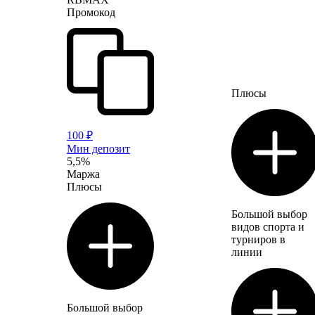
Промокод
Плюсы
100 ₽
Мин депозит
5,5%
Маржа
Плюсы
Большой выбор
видов спорта и
турниров в
линии
Большой выбор