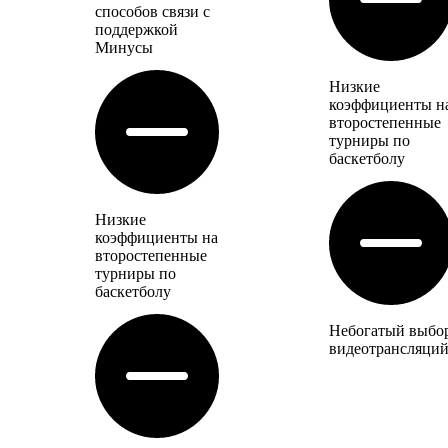
способов связи с
поддержкой
Минусы
Низкие
коэффициенты н
второстепенные
турниры по
баскетболу
Низкие
коэффициенты на
второстепенные
турниры по
баскетболу
Небогатый выбо
видеотрансляци