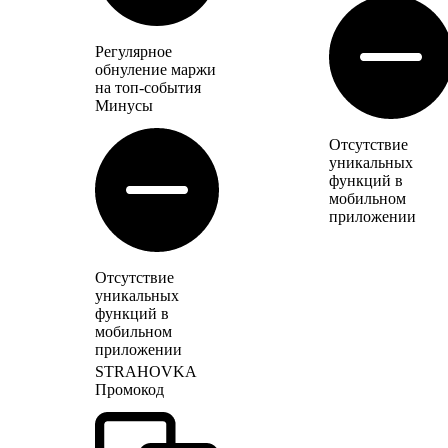
Регулярное
обнуление маржи
на топ-события
Минусы
Отсутствие
уникальных
функций в
мобильном
приложении
Отсутствие
уникальных
функций в
мобильном
приложении
STRAHOVKA
Промокод