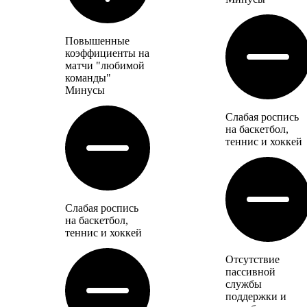
Повышенные
коэффициенты на
матчи "любимой
команды"
Минусы
Слабая роспись
на баскетбол,
теннис и хоккей
Слабая роспись
на баскетбол,
теннис и хоккей
Отсутствие
пассивной
службы
поддержки и