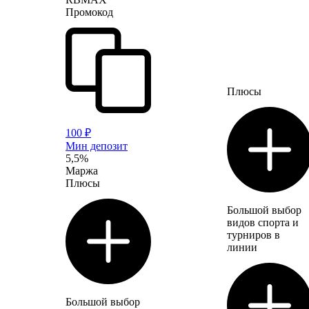
Промокод
Плюсы
100 ₽
Мин депозит
5,5%
Маржа
Плюсы
Большой выбор
видов спорта и
турниров в
линии
Большой выбор