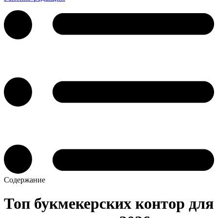
Содержание
Топ букмекерских контор для