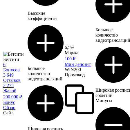
Высокие
коэффициенты
Большое
количество
видеотрансляци
6,5%
Маржа
100 ₽
Бетсити
Мин депозит
6
Большое
WIN200
Бонусов
количество
Промокод
3 649
видеотрансляций
Отзывов
2 275
Широкая роспис
Жалоб
событий
200 000 ₽
Минусы
Бонус
Обзор
Сайт
Широкая роспись