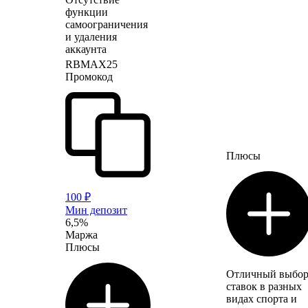
функции
самоограничения
и удаления
аккаунта
RBMAX25
Промокод
Плюсы
100 ₽
Мин депозит
6,5%
Маржа
Плюсы
Отличный выбо
ставок в разных
видах спорта и