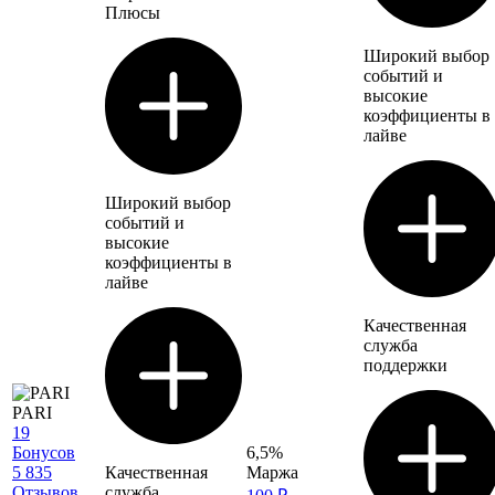
Плюсы
Широкий выбор
событий и
высокие
коэффициенты в
лайве
Широкий выбор
событий и
высокие
коэффициенты в
лайве
Качественная
служба
поддержки
PARI
19
Бонусов
6,5%
5 835
Качественная
Маржа
Отзывов
служба