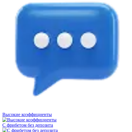
Высокие коэффициенты
С фрибетом без депозита