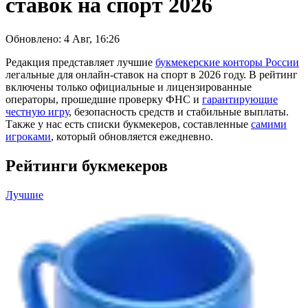
ставок на спорт 2026
Обновлено:
4 Авг, 16:26
Редакция представляет лучшие
букмекерские конторы России
легальные для онлайн-ставок на спорт в 2026 году. В рейтинг
включены только официальные и лицензированные
операторы, прошедшие проверку ФНС и
гарантирующие
честную игру
, безопасность средств и стабильные выплаты.
Также у нас есть списки букмекеров, составленные
самими
игроками
, который обновляется ежедневно.
Рейтинги букмекеров
Лучшие