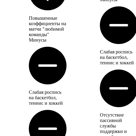
Повышенные
коэффициенты на
матчи "любимой
команды"
Минусы
Слабая роспись
на баскетбол,
теннис и хоккей
Слабая роспись
на баскетбол,
теннис и хоккей
Отсутствие
пассивной
службы
поддержки и