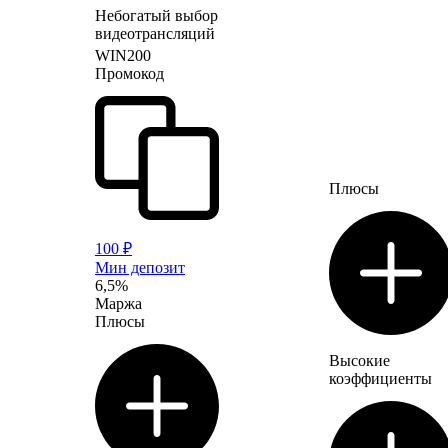
Небогатый выбор
видеотрансляций
WIN200
Промокод
Плюсы
100 ₽
Мин депозит
6,5%
Маржа
Плюсы
Высокие
коэффициенты