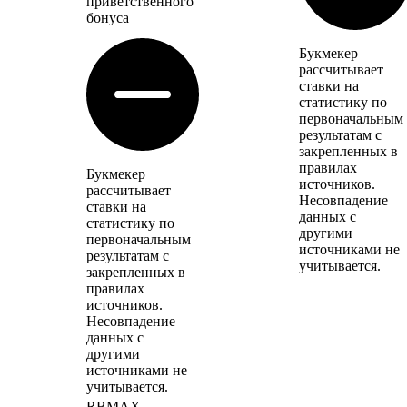
приветственного
бонуса
Букмекер
рассчитывает
ставки на
статистику по
первоначальным
результатам с
закрепленных в
правилах
Букмекер
источников.
рассчитывает
Несовпадение
ставки на
данных с
статистику по
другими
первоначальным
источниками не
результатам с
учитывается.
закрепленных в
правилах
источников.
Несовпадение
данных с
другими
источниками не
учитывается.
RBMAX