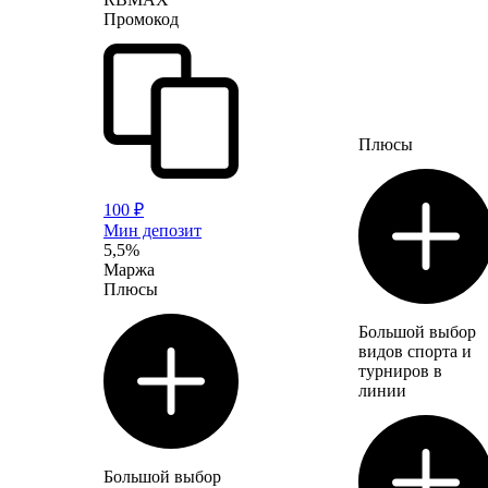
Промокод
Плюсы
100 ₽
Мин депозит
5,5%
Маржа
Плюсы
Большой выбор
видов спорта и
турниров в
линии
Большой выбор