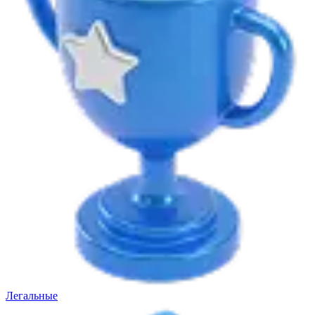
Легальные