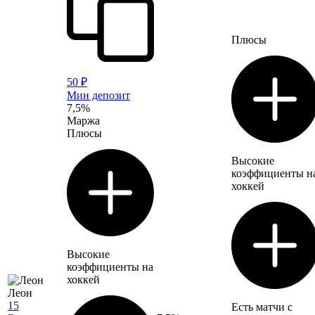
Плюсы
50 ₽
Мин депозит
7,5%
Маржа
Плюсы
Высокие
коэффициенты н
хоккей
Высокие
коэффициенты на
хоккей
Леон
15
Есть матчи с