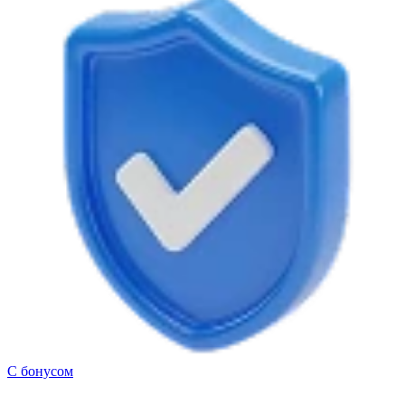
С бонусом