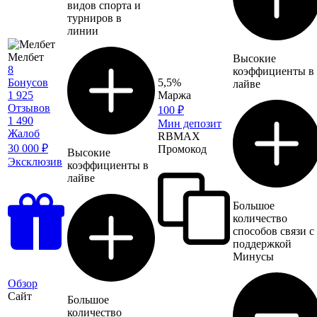
видов спорта и
турниров в
линии
Мелбет
Высокие
8
коэффициенты в
Бонусов
5,5%
лайве
1 925
Маржа
Отзывов
100 ₽
1 490
Мин депозит
Жалоб
RBMAX
30 000 ₽
Промокод
Высокие
Эксклюзив
коэффициенты в
лайве
Большое
количество
способов связи с
поддержкой
Минусы
Обзор
Сайт
Большое
количество