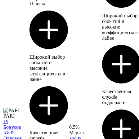
Плюсы
Широкий выбор
событий и
высокие
коэффициенты в
лайве
Широкий выбор
событий и
высокие
коэффициенты в
лайве
Качественная
служба
поддержки
PARI
19
Бонусов
6,5%
5 835
Качественная
Маржа
Отзывов
служба