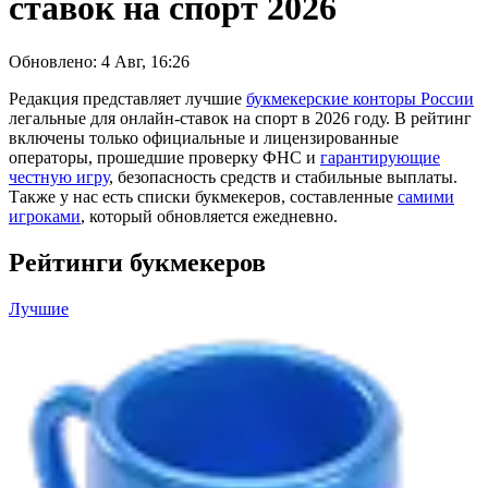
ставок на спорт 2026
Обновлено:
4 Авг, 16:26
Редакция представляет лучшие
букмекерские конторы России
легальные для онлайн-ставок на спорт в 2026 году. В рейтинг
включены только официальные и лицензированные
операторы, прошедшие проверку ФНС и
гарантирующие
честную игру
, безопасность средств и стабильные выплаты.
Также у нас есть списки букмекеров, составленные
самими
игроками
, который обновляется ежедневно.
Рейтинги букмекеров
Лучшие