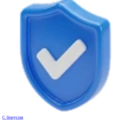
С бонусом