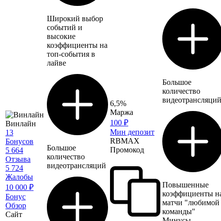
Широкий выбор
событий и
высокие
коэффициенты на
топ-события в
лайве
Большое
количество
видеотрансляци
6,5%
Маржа
100 ₽
Винлайн
Мин депозит
13
RBMAX
Бонусов
Большое
Промокод
5 664
количество
Отзыва
видеотрансляций
5 724
Жалобы
Повышенные
10 000 ₽
коэффициенты н
Бонус
матчи "любимой
Обзор
команды"
Сайт
Минусы