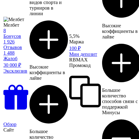
видов спорта и
турниров в
линии
Мелбет
Высокие
8
коэффициенты в
Бонусов
5,5%
лайве
1 926
Маржа
Отзывов
100 ₽
1 488
Мин депозит
Жалоб
RBMAX
30 000 ₽
Промокод
Высокие
Эксклюзив
коэффициенты в
лайве
Большое
количество
способов связи с
поддержкой
Минусы
Обзор
Сайт
Большое
количество