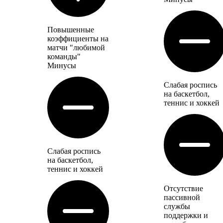
Повышенные
коэффициенты на
матчи "любимой
команды"
Минусы
Слабая роспись
на баскетбол,
теннис и хоккей
Слабая роспись
на баскетбол,
теннис и хоккей
Отсутствие
пассивной
службы
поддержки и