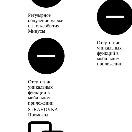
Регулярное
обнуление маржи
на топ-события
Минусы
Отсутствие
уникальных
функций в
мобильном
приложении
Отсутствие
уникальных
функций в
мобильном
приложении
STRAHOVKA
Промокод