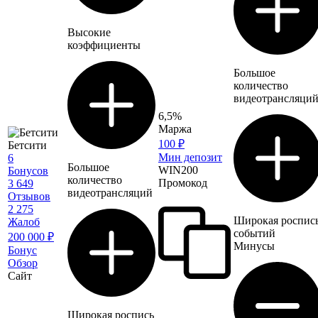
Высокие
коэффициенты
Большое
количество
видеотрансляци
6,5%
Маржа
100 ₽
Бетсити
Мин депозит
6
Большое
WIN200
Бонусов
количество
Промокод
3 649
видеотрансляций
Отзывов
2 275
Широкая роспис
Жалоб
событий
200 000 ₽
Минусы
Бонус
Обзор
Сайт
Широкая роспись