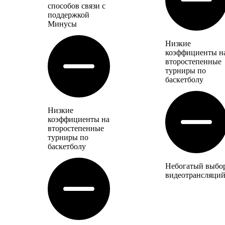
способов связи с
поддержкой
Минусы
Низкие
коэффициенты н
второстепенные
турниры по
баскетболу
Низкие
коэффициенты на
второстепенные
турниры по
баскетболу
Небогатый выбо
видеотрансляци