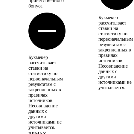
приветственного
бонуса
Букмекер
рассчитывает
ставки на
статистику по
первоначальным
результатам с
закрепленных в
правилах
Букмекер
источников.
рассчитывает
Несовпадение
ставки на
данных с
статистику по
другими
первоначальным
источниками не
результатам с
учитывается.
закрепленных в
правилах
источников.
Несовпадение
данных с
другими
источниками не
учитывается.
RBMAX