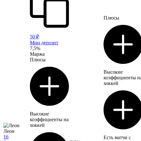
Плюсы
50 ₽
Мин депозит
7,5%
Маржа
Плюсы
Высокие
коэффициенты н
хоккей
Высокие
коэффициенты на
хоккей
Леон
16
Есть матчи с