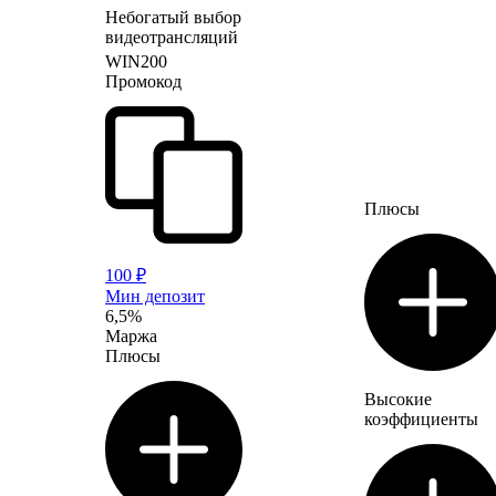
Небогатый выбор
видеотрансляций
WIN200
Промокод
Плюсы
100 ₽
Мин депозит
6,5%
Маржа
Плюсы
Высокие
коэффициенты