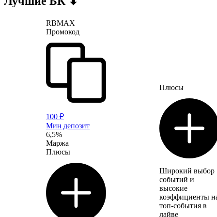
Лучшие БК ⬇
RBMAX
Промокод
Плюсы
100 ₽
Мин депозит
6,5%
Маржа
Плюсы
Широкий выбор
событий и
высокие
коэффициенты н
топ-события в
лайве