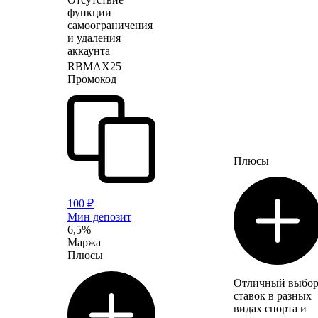
функции
самоограничения
и удаления
аккаунта
RBMAX25
Промокод
Плюсы
100 ₽
Мин депозит
6,5%
Маржа
Плюсы
Отличный выбо
ставок в разных
видах спорта и