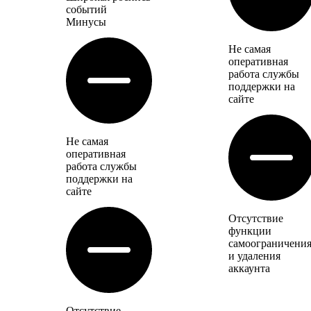
событий
Минусы
Не самая
оперативная
работа службы
поддержки на
сайте
Не самая
оперативная
работа службы
поддержки на
сайте
Отсутствие
функции
самоограничени
и удаления
аккаунта
Отсутствие