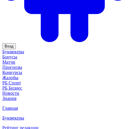
Вход
Букмекеры
Бонусы
Матчи
Прогнозы
Конкурсы
Жалобы
РБ Спорт
РБ Бизнес
Новости
Знания
Главная
Букмекеры
Рейтинг редакции