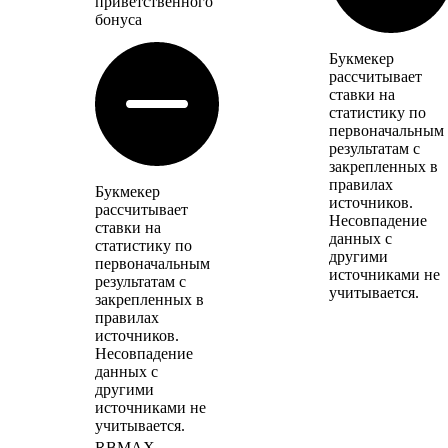
приветственного
бонуса
Букмекер
рассчитывает
ставки на
статистику по
первоначальным
результатам с
закрепленных в
правилах
Букмекер
источников.
рассчитывает
Несовпадение
ставки на
данных с
статистику по
другими
первоначальным
источниками не
результатам с
учитывается.
закрепленных в
правилах
источников.
Несовпадение
данных с
другими
источниками не
учитывается.
RBMAX