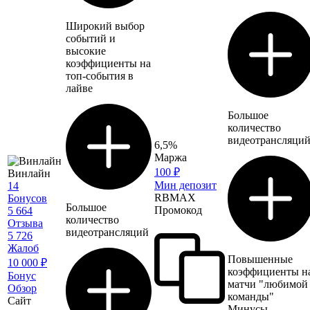
Широкий выбор
событий и
высокие
коэффициенты на
топ-события в
лайве
Большое
количество
видеотрансляци
6,5%
Маржа
100 ₽
Винлайн
Мин депозит
14
RBMAX
Бонусов
Большое
Промокод
5 664
количество
Отзыва
видеотрансляций
5 726
Жалоб
Повышенные
10 000 ₽
коэффициенты н
Бонус
матчи "любимой
Обзор
команды"
Сайт
Минусы