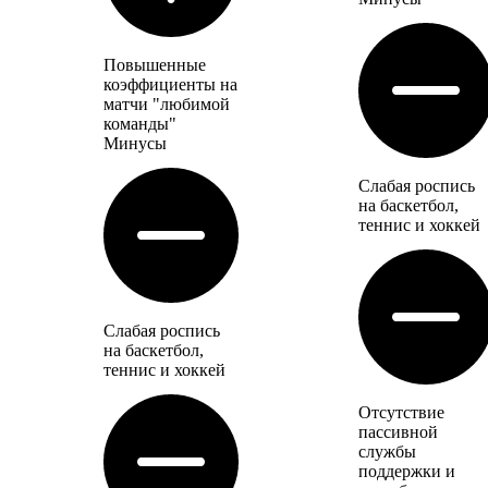
Повышенные
коэффициенты на
матчи "любимой
команды"
Минусы
Слабая роспись
на баскетбол,
теннис и хоккей
Слабая роспись
на баскетбол,
теннис и хоккей
Отсутствие
пассивной
службы
поддержки и