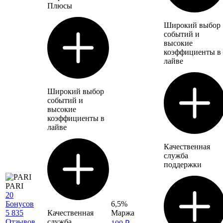
Плюсы
Широкий выбор
событий и
высокие
коэффициенты в
лайве
Широкий выбор
событий и
высокие
коэффициенты в
лайве
Качественная
служба
поддержки
PARI
20
Бонусов
6,5%
5 835
Качественная
Маржа
Отзывов
служба