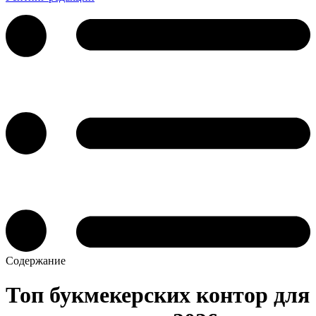
Содержание
Топ букмекерских контор для