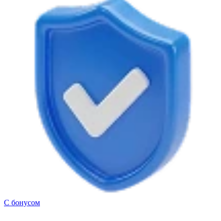
С бонусом