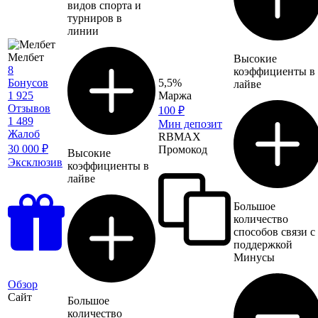
видов спорта и
турниров в
линии
Мелбет
Высокие
8
коэффициенты в
Бонусов
5,5%
лайве
1 925
Маржа
Отзывов
100 ₽
1 489
Мин депозит
Жалоб
RBMAX
30 000 ₽
Промокод
Высокие
Эксклюзив
коэффициенты в
лайве
Большое
количество
способов связи с
поддержкой
Минусы
Обзор
Сайт
Большое
количество