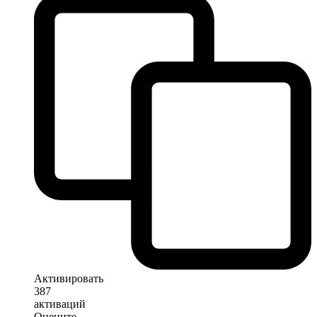
Активировать
387
активаций
Оцените