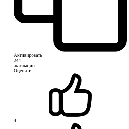
Активировать
244
активации
Оцените
4