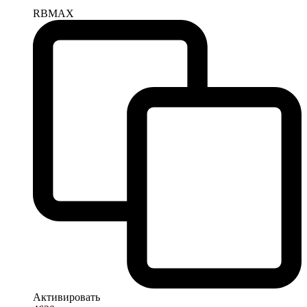
RBMAX
Активировать