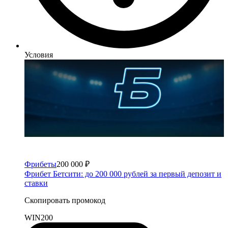
Условия
Фрибеты
200 000 ₽
Фрибет Бетсити: до 200 000 рублей за первый депозит и
ставки
Скопировать промокод
WIN200