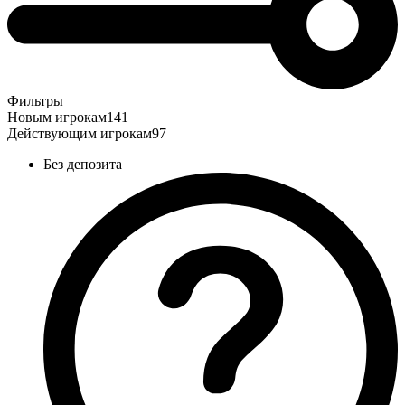
Фильтры
Новым игрокам
141
Действующим игрокам
97
Без депозита