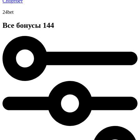
Спортбет
24bet
Все бонусы
144