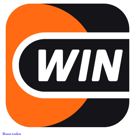
Винлайн