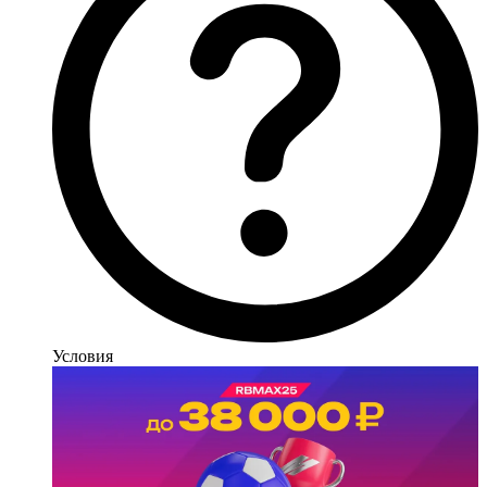
Условия