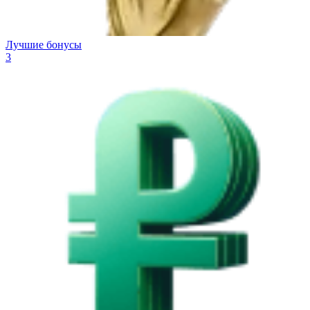
Лучшие бонусы
3