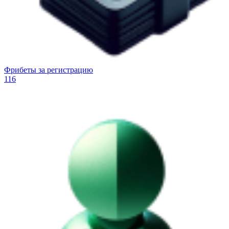
Фрибеты за регистрацию
116