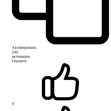
Активировать
244
активации
Оцените
4