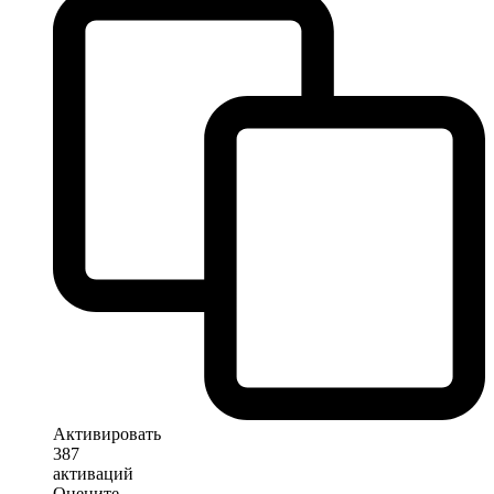
Активировать
387
активаций
Оцените