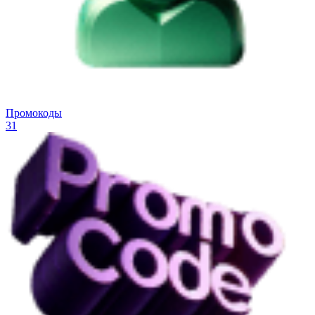
Промокоды
31