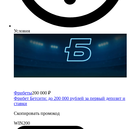
Условия
Фрибеты
200 000 ₽
Фрибет Бетсити: до 200 000 рублей за первый депозит и
ставки
Скопировать промокод
WIN200