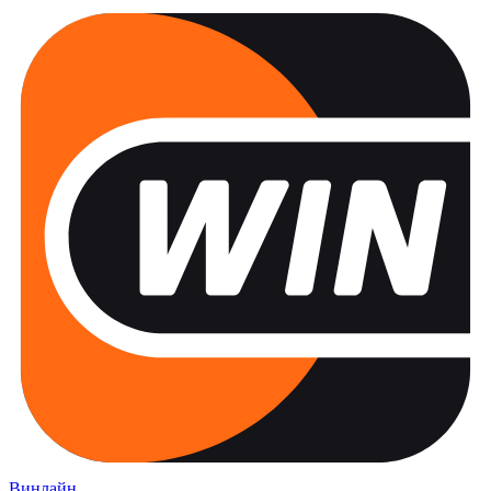
Винлайн