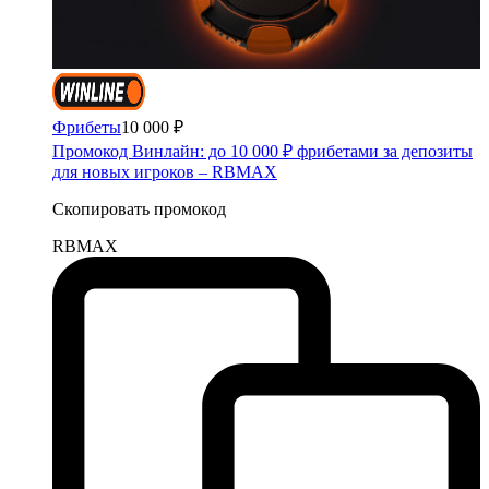
Фрибеты
10 000 ₽
Промокод Винлайн: до 10 000 ₽ фрибетами за депозиты
для новых игроков – RBMAX
Скопировать промокод
RBMAX