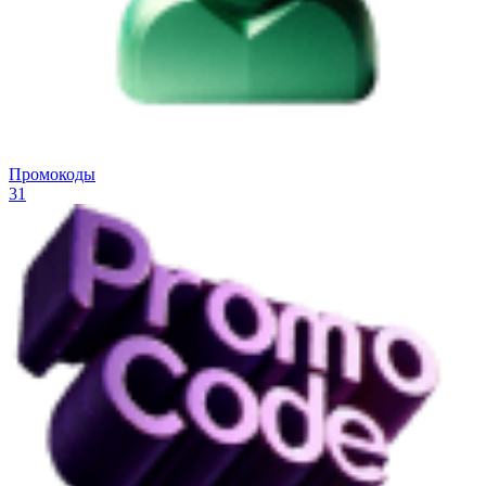
Промокоды
31