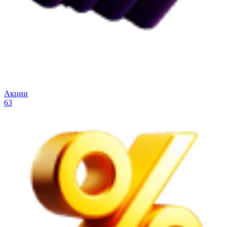
Акции
63