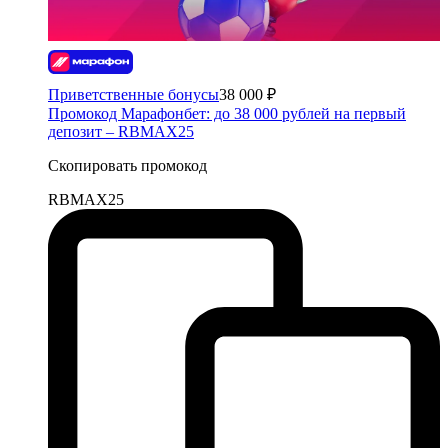
Приветственные бонусы
38 000 ₽
Промокод Марафонбет: до 38 000 рублей на первый
депозит – RBMAX25
Скопировать промокод
RBMAX25