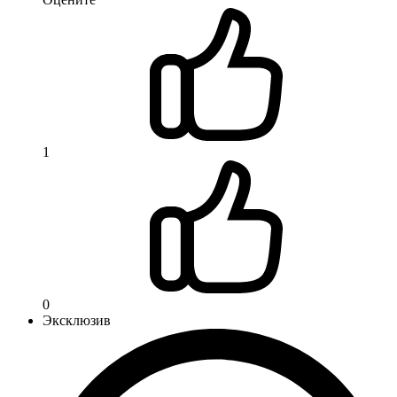
1
0
Эксклюзив