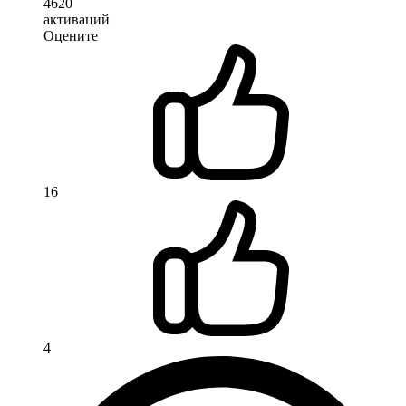
4620
активаций
Оцените
16
4