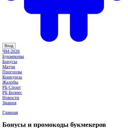
Вход
ЧМ-2026
Букмекеры
Бонусы
Матчи
Прогнозы
Конкурсы
Жалобы
РБ Спорт
РБ Бизнес
Новости
Знания
Главная
Бонусы и промокоды букмекеров