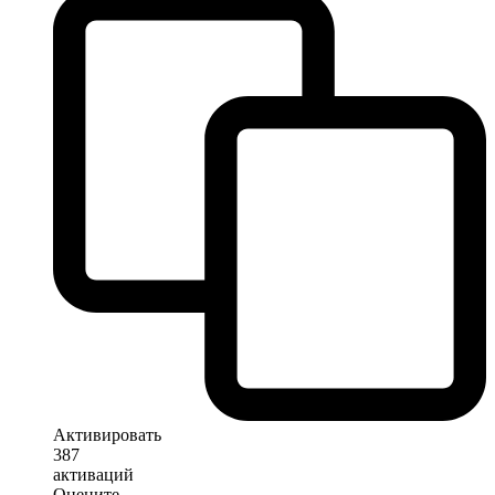
Активировать
387
активаций
Оцените