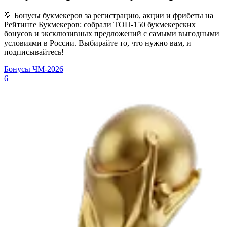
💡 Бонусы букмекеров за регистрацию, акции и фрибеты на
Рейтинге Букмекеров: собрали ТОП-150 букмекерских
бонусов и эксклюзивных предложений с самыми выгодными
условиями в России. Выбирайте то, что нужно вам, и
подписывайтесь!
Бонусы ЧМ-2026
6