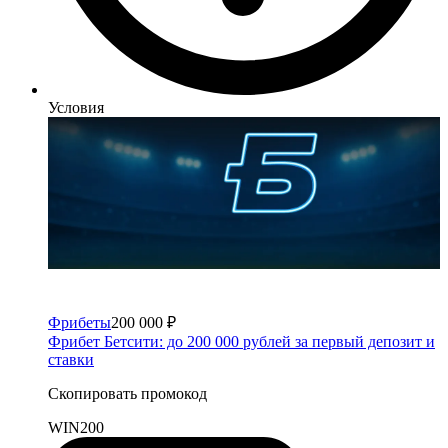
Условия
Фрибеты
200 000 ₽
Фрибет Бетсити: до 200 000 рублей за первый депозит и
ставки
Скопировать промокод
WIN200