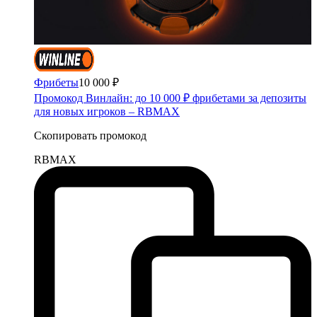
Фрибеты
10 000 ₽
Промокод Винлайн: до 10 000 ₽ фрибетами за депозиты
для новых игроков – RBMAX
Скопировать промокод
RBMAX