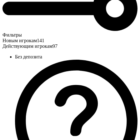
Фильтры
Новым игрокам
141
Действующим игрокам
97
Без депозита